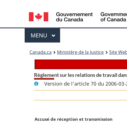
Language
selection
Menu
MENU
PRINCIPAL
You
Canada.ca
Ministère de la Justice
Site Web
are
here:
Règlement sur les relations de travail dan
Version de l'article 70 du 2006-03-
N
Accusé de réception et transmission
o