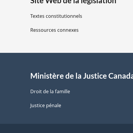
Site Web de la législation
i
Textes constitutionnels
l
Ressources connexes
s
d
e
l
Ministère de la Justice Canad
a
Droit de la famille
p
Justice pénale
a
g