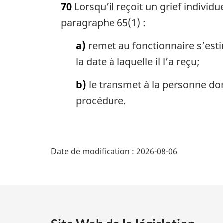
70
Lorsqu’il reçoit un grief individu
t
e
paragraphe 65(1) :
m
a
a)
remet au fonctionnaire s’esti
r
la date à laquelle il l’a reçu;
g
i
b)
le transmet à la personne dont
n
procédure.
a
l
e
D
:
Date de modification :
2026-08-06
é
t
a