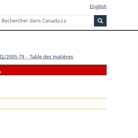
English
Rechercher
Recherche
dans
Canada.ca
RS
/2005-79 - Table des matières
.