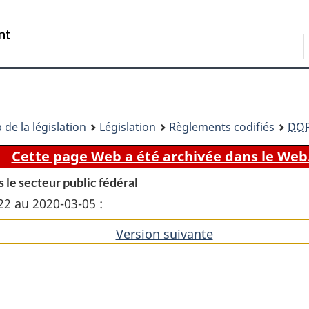
Passer
Passer
Passer
au
à
à
Recherche
contenu
«
la
principal
À
version
propos
HTML
de
simplifiée
ce
 de la législation
Législation
Règlements codifiés
DO
site
Cette page Web a été archivée dans le Web
s le secteur public fédéral
22 au 2020-03-05 :
Version suivante
de
l'article