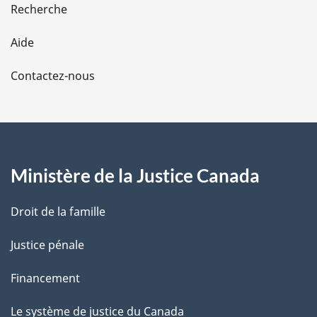
Recherche
l
Aide
a
Contactez-nous
p
a
g
Ministère de la Justice Canada
e
Droit de la famille
Justice pénale
Financement
Le système de justice du Canada