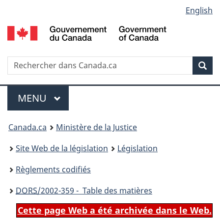
Language
English
Passer
Passer
Passer
au
à
à
selection
contenu
«
la
principal
À
version
propos
HTML
Recherche
R
Rec
de
simplifiée
d
ce
C
Menu
site
MENU
PRINCIPAL
You
Canada.ca
Ministère de la Justice
are
Site Web de la législation
Législation
here:
Règlements codifiés
DORS
/2002-359 - Table des matières
Cette page Web a été archivée dans le Web.