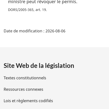
ministre peut révoquer le permis.
DORS/2005-365, art. 19
D
Date de modification :
2026-08-06
é
t
a
Site Web de la législation
i
l
Textes constitutionnels
s
Ressources connexes
d
Lois et règlements codifiés
e