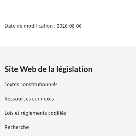
D
Date de modification :
2026-08-06
é
t
a
Site Web de la législation
i
l
Textes constitutionnels
s
Ressources connexes
d
Lois et règlements codifiés
e
Recherche