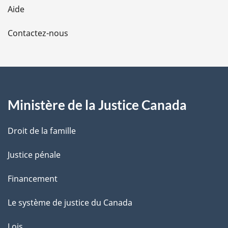
l
Aide
a
Contactez-nous
p
a
g
Ministère de la Justice Canada
e
Droit de la famille
Justice pénale
Financement
Le système de justice du Canada
Lois