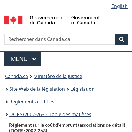
Language
English
Passer
Passer
Passer
au
à
à
selection
contenu
«
la
principal
À
version
propos
HTML
Recherche
R
Rec
de
simplifiée
d
ce
C
Menu
site
MENU
PRINCIPAL
You
Canada.ca
Ministère de la Justice
are
Site Web de la législation
Législation
here:
Règlements codifiés
DORS
/2002-263 - Table des matières
Règlement sur le coût d’emprunt (associations de détail)
(DORS/2002-263)