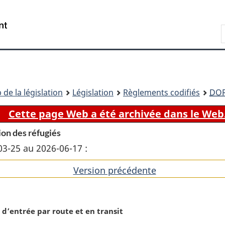
Passer
Passer
Passer
au
à
à
Recherche
contenu
«
la
principal
À
version
propos
HTML
de
simplifiée
ce
 de la législation
Législation
Règlements codifiés
DO
site
Cette page Web a été archivée dans le Web
ion des réfugiés
03-25 au 2026-06-17 :
Version précédente
de
l'article
’entrée par route et en transit