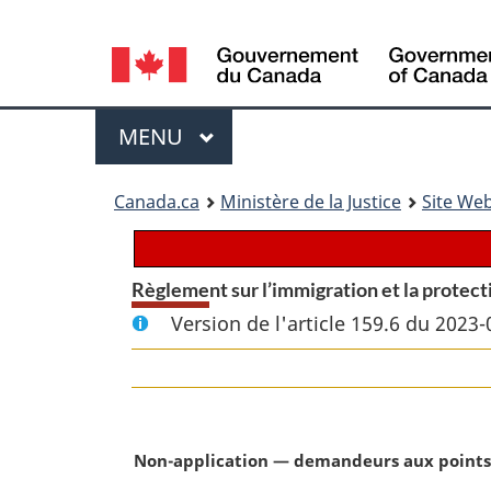
Language
selection
Menu
MENU
PRINCIPAL
You
Canada.ca
Ministère de la Justice
Site Web
are
here:
Règlement sur l’immigration et la protect
Version de l'article 159.6 du 2023-
N
Non-application — demandeurs aux points d
o