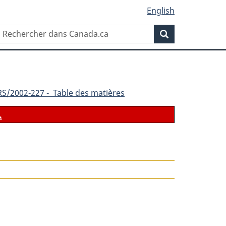
English
Rechercher
Recherche
dans
Canada.ca
RS
/2002-227 - Table des matières
.