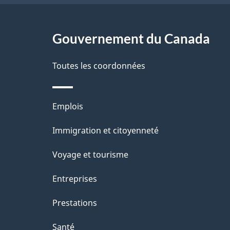
g
Gouvernement du Canada
e
Toutes les coordonnées
Thèmes
Emplois
et
Immigration et citoyenneté
sujets
Voyage et tourisme
Entreprises
Prestations
Santé