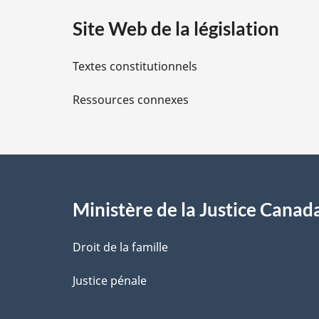
a
Site Web de la législation
i
Textes constitutionnels
l
Ressources connexes
s
d
e
l
Ministère de la Justice Canad
a
Droit de la famille
p
Justice pénale
a