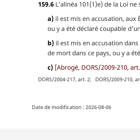
159.6
L’alinéa 101(1)e) de la Loi ne
t
e
a)
il est mis en accusation, aux 
m
a
ou y a été déclaré coupable d’une
r
g
b)
il est mis en accusation dans 
i
de mort dans ce pays, ou y a été
n
a
c)
[Abrogé, DORS/2009-210, art.
l
e
DORS/2004-217, art. 2
DORS/2009-210, art
:
D
Date de modification :
2026-08-06
é
t