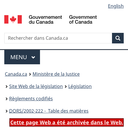
Language
English
Passer
Passer
Passer
au
à
à
selection
contenu
«
la
principal
À
version
propos
HTML
Recherche
R
Rec
de
simplifiée
d
ce
C
Menu
site
MENU
PRINCIPAL
You
Canada.ca
Ministère de la Justice
are
Site Web de la législation
Législation
here:
Règlements codifiés
DORS
/2002-222 - Table des matières
Cette page Web a été archivée dans le Web.