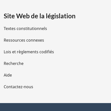
a
Site Web de la législation
i
l
Textes constitutionnels
s
Ressources connexes
d
Lois et règlements codifiés
e
Recherche
l
Aide
a
Contactez-nous
p
a