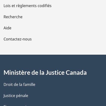
d
Lois et règlements codifiés
e
Recherche
l
Aide
a
Contactez-nous
p
a
g
Ministère de la Justice Canada
e
Droit de la famille
Justice pénale