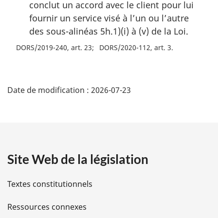
conclut un accord avec le client pour lui
fournir un service visé à l’un ou l’autre
des sous-alinéas 5h.1)(i) à (v) de la Loi.
DORS/2019-240, art. 23
DORS/2020-112, art. 3
D
Date de modification :
2026-07-23
é
t
a
Site Web de la législation
i
l
Textes constitutionnels
s
Ressources connexes