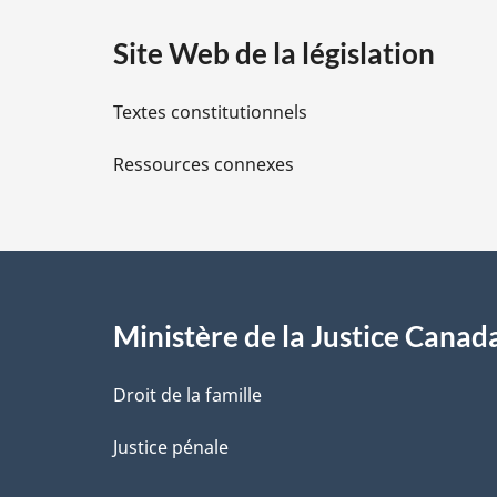
a
Site Web de la législation
i
Textes constitutionnels
l
Ressources connexes
s
d
e
l
Ministère de la Justice Canad
a
Droit de la famille
p
Justice pénale
a