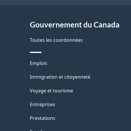
g
Gouvernement du Canada
e
Toutes les coordonnées
Thèmes
Emplois
et
Immigration et citoyenneté
sujets
Voyage et tourisme
Entreprises
Prestations