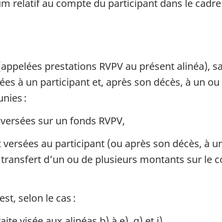
 relatif au compte du participant dans le cadre 
(appelées prestations RVPV au présent alinéa), s
rées à un participant et, après son décès, à un ou 
unies :
 versées sur un fonds RVPV,
 versées au participant (ou après son décès, à u
n transfert d’un ou de plusieurs montants sur le 
t, selon le cas :
te visée aux alinéas b) à e), g) et i),