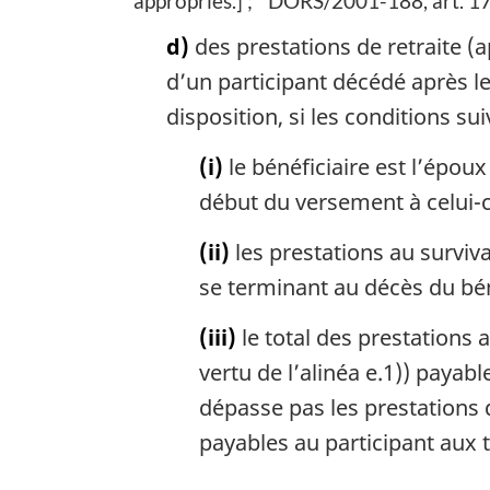
appropriés.]
DORS/2001-188, art. 17
d)
des prestations de retraite (a
d’un participant décédé après le
disposition, si les conditions su
(i)
le bénéficiaire est l’époux
début du versement à celui-ci
(ii)
les prestations au surviv
se terminant au décès du bén
(iii)
le total des prestations 
vertu de l’alinéa e.1)) paya
dépasse pas les prestations d
payables au participant aux te