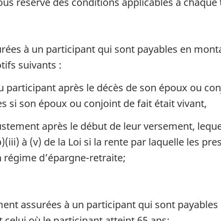
sous réserve des conditions applicables à chaque 
rées à un participant qui sont payables en mont
tifs suivants :
u participant après le décès de son époux ou conjo
es si son époux ou conjoint de fait était vivant,
ajustement après le début de leur versement, lequ
(iii) à (v) de la Loi si la rente par laquelle les p
n régime d’épargne-retraite;
ent assurées à un participant qui sont payables
t celui où le participant atteint 65 ans;