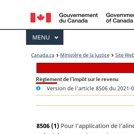
Language
selection
Menu
MENU
PRINCIPAL
You
Canada.ca
Ministère de la Justice
Site Web
are
here:
Règlement de l’impôt sur le revenu
Version de l'article 8506 du 2021-
8506
(1)
Pour l’application de l’ali