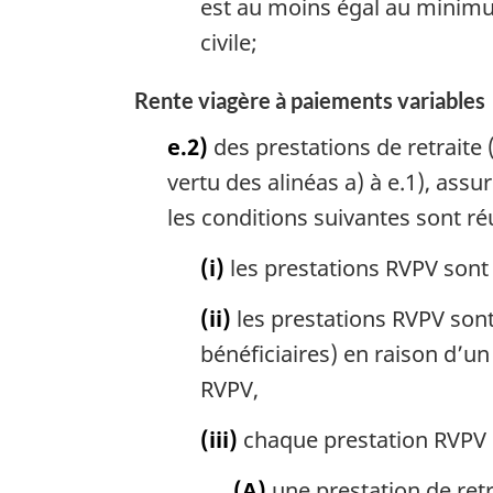
est au moins égal au minimum
civile;
Rente viagère à paiements variables
e.2)
des prestations de retraite 
vertu des alinéas a) à e.1), assu
les conditions suivantes sont ré
(i)
les prestations RVPV sont
(ii)
les prestations RVPV sont
bénéficiaires) en raison d’u
RVPV,
(iii)
chaque prestation RVPV es
(A)
une prestation de retrai