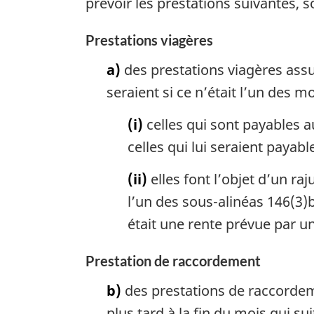
prévoir les prestations suivantes, 
Prestations viagères
a)
des prestations viagères assu
seraient si ce n’était l’un des mo
(i)
celles qui sont payables a
celles qui lui seraient payabl
(ii)
elles font l’objet d’un r
l’un des sous-alinéas 146(3)b)
était une rente prévue par u
Prestation de raccordement
b)
des prestations de raccordem
plus tard à la fin du mois qui sui