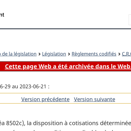
Passer
Passer
Passer
au
à
à
Recherche
contenu
«
la
principal
À
version
propos
HTML
de
simplifiée
ce
 de la législation
Législation
Règlements codifiés
C.R.
site
Cette page Web a été archivée dans le Web
06-29 au 2023-06-21 :
Version précédente
de
Version suivante
de
l'article
l'artic
néa 8502c), la disposition à cotisations détermin