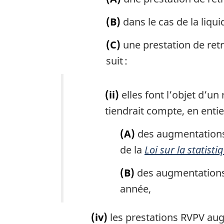
(B)
dans le cas de la liqui
(C)
une prestation de retra
suit :
(ii)
elles font l’objet d’u
tiendrait compte, en entie
(A)
des augmentations 
de la
Loi sur la statisti
(B)
des augmentations 
année,
(iv)
les prestations RVPV aug