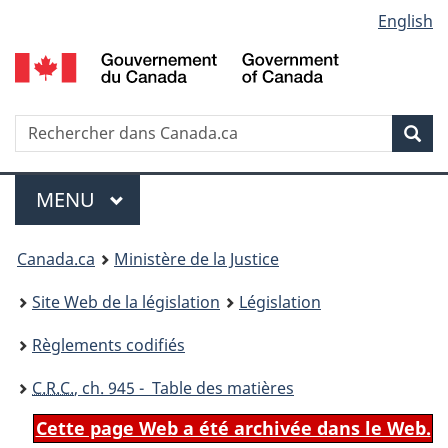
Language
English
Passer
Passer
Passer
au
à
à
selection
contenu
«
la
principal
À
version
propos
HTML
Recherche
R
Rec
de
simplifiée
d
ce
C
Menu
site
MENU
PRINCIPAL
You
Canada.ca
Ministère de la Justice
are
Site Web de la législation
Législation
here:
Règlements codifiés
C.R.C.
, ch. 945 - Table des matières
Cette page Web a été archivée dans le Web.