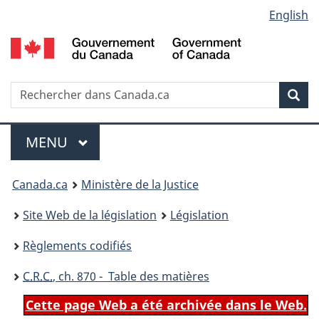
Language
English
Passer
Passer
Passer
au
à
à
selection
contenu
«
la
principal
À
version
propos
HTML
Recherche
R
Rec
de
simplifiée
d
ce
C
Menu
site
MENU
PRINCIPAL
You
Canada.ca
Ministère de la Justice
are
Site Web de la législation
Législation
here:
Règlements codifiés
C.R.C.
, ch. 870 - Table des matières
Cette page Web a été archivée dans le Web.