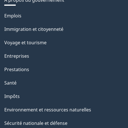
À propos du gouvernement
Thèmes
Emplois
et
Immigration et citoyenneté
sujets
Voyage et tourisme
Entreprises
Prestations
Santé
Impôts
Environnement et ressources naturelles
Sécurité nationale et défense