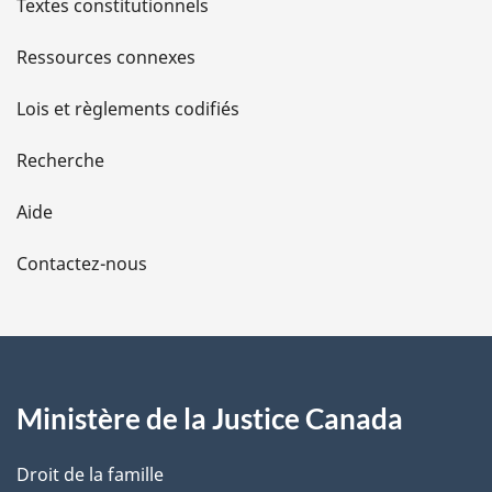
l
Textes constitutionnels
s
Ressources connexes
d
Lois et règlements codifiés
e
Recherche
l
Aide
a
Contactez-nous
p
a
g
Ministère de la Justice Canada
e
Droit de la famille