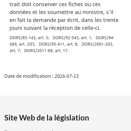
trait doit conserver ces fiches ou ces
données et les soumettre au ministre, s’il
en fait la demande par écrit, dans les trente
jours suivant la réception de celle-ci.
DORS/85-143, art. 5
DORS/92-543, art. 1
DORS/94-
689, art. 2(F)
DORS/95-411, art. 8
DORS/2001-203,
art. 7
DORS/2011-88, art. 17
D
Date de modification :
2026-07-23
é
t
a
Site Web de la législation
i