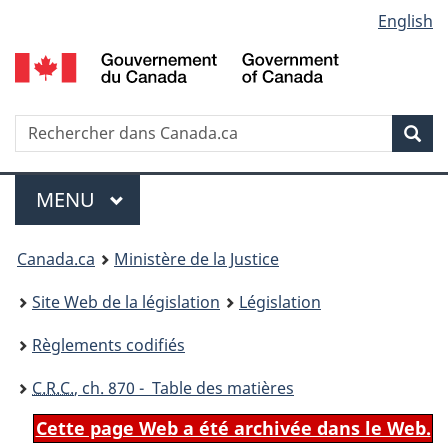
Language
English
Passer
Passer
Passer
au
à
à
selection
contenu
«
la
principal
À
version
propos
HTML
Recherche
R
Rec
de
simplifiée
d
ce
C
Menu
site
MENU
PRINCIPAL
You
Canada.ca
Ministère de la Justice
are
Site Web de la législation
Législation
here:
Règlements codifiés
C.R.C.
, ch. 870 - Table des matières
Cette page Web a été archivée dans le Web.