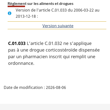
Règlement sur les aliments et drogues
Version de l'article C.01.033 du 2006-03-22 au
2013-12-18 :
Version suivante
de
l'article
C.01.033
L’article C.01.032 ne s’applique
pas à une drogue corticostéroïde dispensée
par un pharmacien inscrit qui remplit une
ordonnance.
D
Date de modification :
2026-08-06
é
t