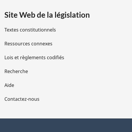
a
Site Web de la législation
i
l
Textes constitutionnels
s
Ressources connexes
d
Lois et règlements codifiés
e
Recherche
l
Aide
a
Contactez-nous
p
a
g