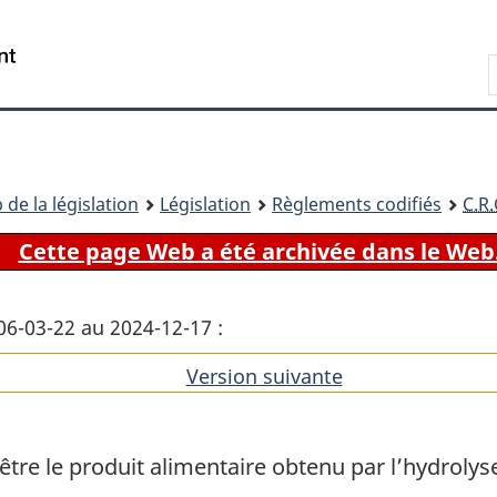
Passer
Passer
Passer
au
à
à
Recherche
contenu
«
la
principal
À
version
propos
HTML
de
simplifiée
ce
 de la législation
Législation
Règlements codifiés
C.R.
site
Cette page Web a été archivée dans le Web
006-03-22 au 2024-12-17 :
Version suivante
de
l'article
être le produit alimentaire obtenu par l’hydrolys