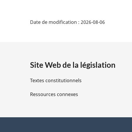
D
Date de modification :
2026-08-06
é
t
a
Site Web de la législation
i
Textes constitutionnels
l
Ressources connexes
s
d
e