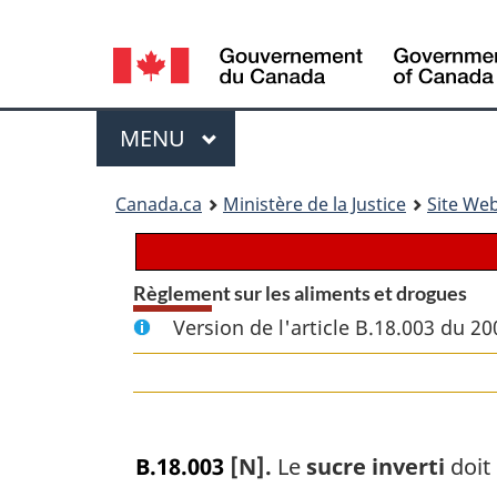
Language
selection
Menu
MENU
PRINCIPAL
You
Canada.ca
Ministère de la Justice
Site Web
are
here:
Règlement sur les aliments et drogues
Version de l'article B.18.003 du 2
B.18.003
[N].
Le
sucre inverti
doit 