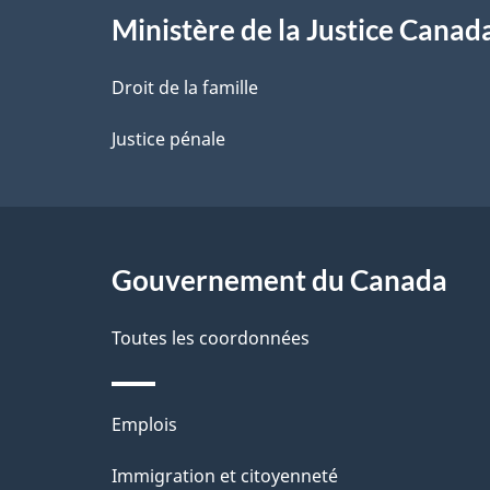
l
Ministère de la Justice Canad
a
Droit de la famille
p
Justice pénale
a
g
Gouvernement du Canada
e
Toutes les coordonnées
Thèmes
Emplois
et
Immigration et citoyenneté