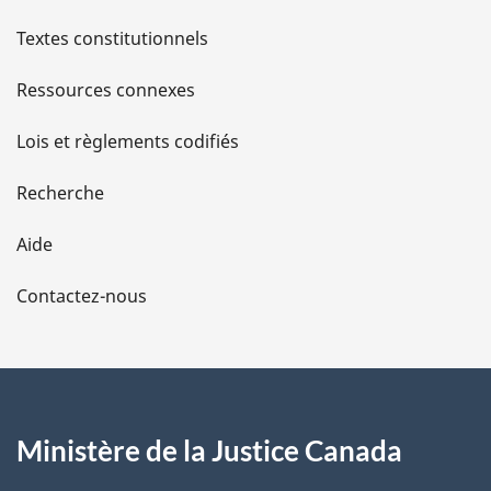
l
Textes constitutionnels
s
Ressources connexes
d
Lois et règlements codifiés
e
Recherche
l
Aide
a
Contactez-nous
p
a
g
Ministère de la Justice Canada
e