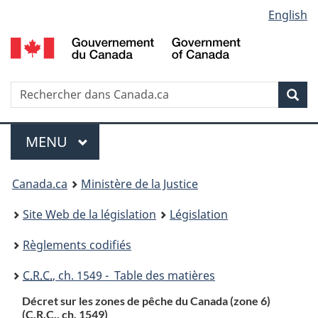
Language
English
Passer
Passer
Passer
au
à
à
selection
contenu
«
la
principal
À
version
propos
HTML
Recherche
R
Rec
de
simplifiée
d
ce
C
Menu
site
MENU
PRINCIPAL
You
Canada.ca
Ministère de la Justice
are
Site Web de la législation
Législation
here:
Règlements codifiés
C.R.C.
, ch. 1549 - Table des matières
Décret sur les zones de pêche du Canada (zone 6)
(C.R.C., ch. 1549)