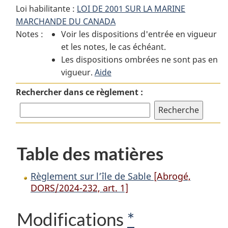
Loi habilitante :
LOI DE 2001 SUR LA MARINE
Règlement
sur
Règlement
MARCHANDE DU CANADA
sur
l’île
sur
Notes :
Voir les dispositions d'entrée en vigueur
l’île
de
l’île
et les notes, le cas échéant.
de
Sable
de
Les dispositions ombrées ne sont pas en
Sable
Sable
vigueur.
Aide
Rechercher dans ce règlement :
Table des matières
Règlement sur l’île de Sable
[Abrogé,
DORS/2024-232, art. 1]
Modifications
*