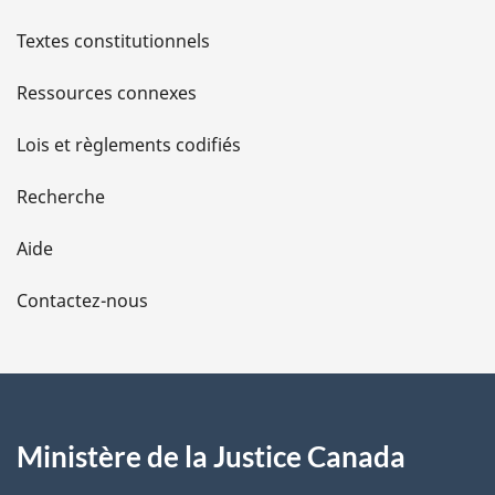
l
Textes constitutionnels
s
Ressources connexes
d
Lois et règlements codifiés
e
Recherche
l
Aide
a
Contactez-nous
p
a
g
Ministère de la Justice Canada
e