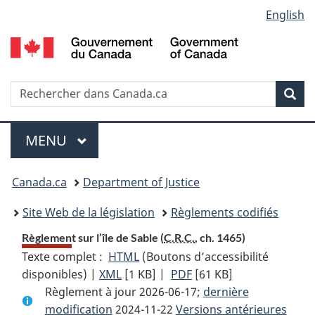
Language
English
Passer
Passer
Passer
au
à
à
selection
contenu
«
la
principal
À
version
propos
HTML
Recherche
R
Rec
de
simplifiée
d
ce
C
Menu
site
MENU
PRINCIPAL
You
Canada.ca
Department of Justice
are
Site Web de la législation
Règlements codifiés
here:
Règlement sur l’île de Sable (
C.R.C.
, ch. 1465)
Texte complet :
HTML
Texte
(Boutons d’accessibilité
disponibles) |
XML
Texte
[1 KB]
complet
|
PDF
Texte
[61 KB]
Règlement à jour 2026-06-17;
complet
:
complet
dernière
modification
2024-11-22
:
Règlement
Versions antérieures
: