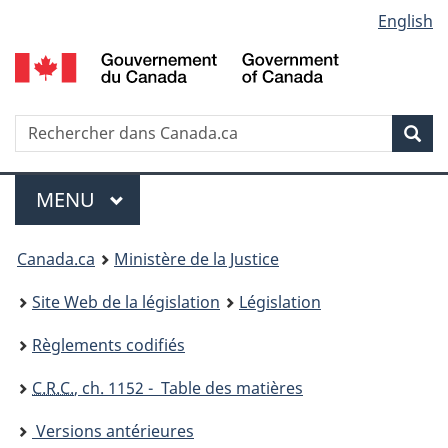
Language
English
Passer
Passer
Passer
au
à
à
selection
contenu
«
la
principal
À
version
propos
HTML
Recherche
R
Rec
de
simplifiée
d
ce
C
Menu
site
MENU
PRINCIPAL
You
Canada.ca
Ministère de la Justice
are
Site Web de la législation
Législation
here:
Règlements codifiés
C.R.C.
, ch. 1152 - Table des matières
Versions antérieures