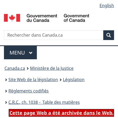
Language
English
Passer
Passer
Passer
au
à
à
selection
contenu
«
la
principal
À
version
propos
HTML
Recherche
R
Rec
de
simplifiée
d
ce
C
Menu
site
MENU
PRINCIPAL
You
Canada.ca
Ministère de la Justice
are
Site Web de la législation
Législation
here:
Règlements codifiés
C.R.C.
, ch. 1038 - Table des matières
Cette page Web a été archivée dans le Web.