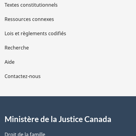
l
Textes constitutionnels
s
Ressources connexes
d
Lois et règlements codifiés
e
Recherche
l
Aide
a
Contactez-nous
p
a
g
Ministère de la Justice Canada
e
Droit de la famille