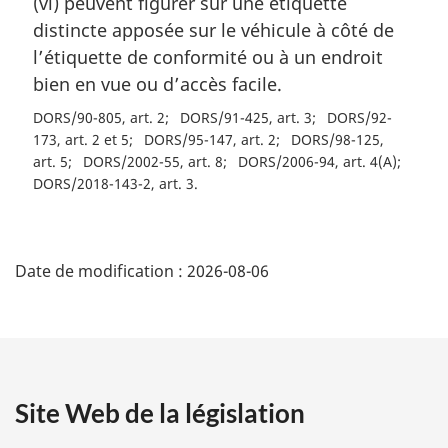
(vi) peuvent figurer sur une étiquette
distincte apposée sur le véhicule à côté de
l’étiquette de conformité ou à un endroit
bien en vue ou d’accès facile.
DORS/90-805, art. 2
DORS/91-425, art. 3
DORS/92-
173, art. 2 et 5
DORS/95-147, art. 2
DORS/98-125,
art. 5
DORS/2002-55, art. 8
DORS/2006-94, art. 4(A)
DORS/2018-143-2, art. 3
D
Date de modification :
2026-08-06
é
t
a
Site Web de la législation
i