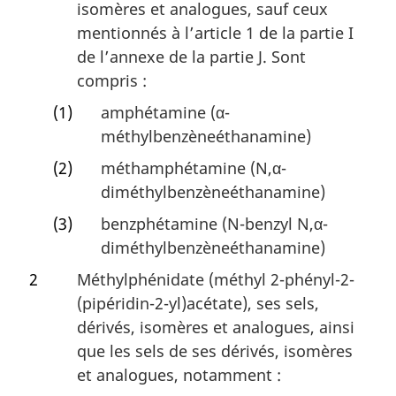
isomères et analogues, sauf ceux
mentionnés à l’article 1 de la partie I
de l’annexe de la partie J. Sont
compris :
(1)
amphétamine (α-
méthylbenzèneéthanamine)
(2)
méthamphétamine (N,α-
diméthylbenzèneéthanamine)
(3)
benzphétamine (N-benzyl N,α-
diméthylbenzèneéthanamine)
2
Méthylphénidate (méthyl 2-phényl-2-
(pipéridin-2-yl)acétate), ses sels,
dérivés, isomères et analogues, ainsi
que les sels de ses dérivés, isomères
et analogues, notamment :