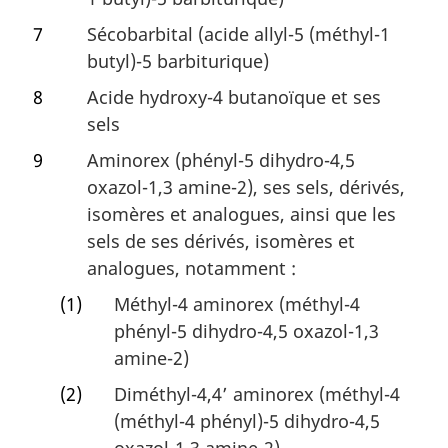
7
Sécobarbital (acide allyl-5 (méthyl-1
butyl)-5 barbiturique)
8
Acide hydroxy-4 butanoïque et ses
sels
9
Aminorex (phényl-5 dihydro-4,5
oxazol-1,3 amine-2), ses sels, dérivés,
isomères et analogues, ainsi que les
sels de ses dérivés, isomères et
analogues, notamment :
(1)
Méthyl-4 aminorex (méthyl-4
phényl-5 dihydro-4,5 oxazol-1,3
amine-2)
(2)
Diméthyl-4,4’ aminorex (méthyl-4
(méthyl-4 phényl)-5 dihydro-4,5