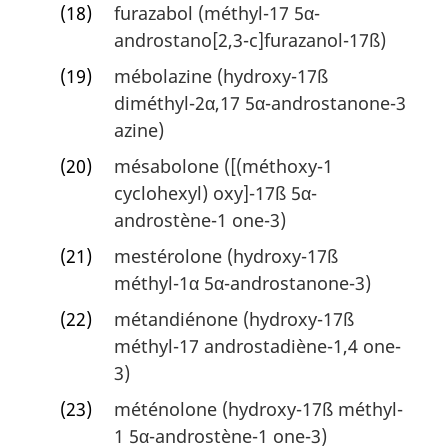
(18)
furazabol (méthyl-17 5α-
androstano[2,3-c]furazanol-17ß)
(19)
mébolazine (hydroxy-17ß
diméthyl-2α,17 5α-androstanone-3
azine)
(20)
mésabolone ([(méthoxy-1
cyclohexyl) oxy]-17ß 5α-
androstène-1 one-3)
(21)
mestérolone (hydroxy-17ß
méthyl-1α 5α-androstanone-3)
(22)
métandiénone (hydroxy-17ß
méthyl-17 androstadiène-1,4 one-
3)
(23)
méténolone (hydroxy-17ß méthyl-
1 5α-androstène-1 one-3)