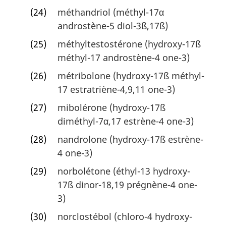
(24)
méthandriol (méthyl-17α
androstène-5 diol-3ß,17ß)
(25)
méthyltestostérone (hydroxy-17ß
méthyl-17 androstène-4 one-3)
(26)
métribolone (hydroxy-17ß méthyl-
17 estratriène-4,9,11 one-3)
(27)
mibolérone (hydroxy-17ß
diméthyl-7α,17 estrène-4 one-3)
(28)
nandrolone (hydroxy-17ß estrène-
4 one-3)
(29)
norbolétone (éthyl-13 hydroxy-
17ß dinor-18,19 prégnène-4 one-
3)
(30)
norclostébol (chloro-4 hydroxy-