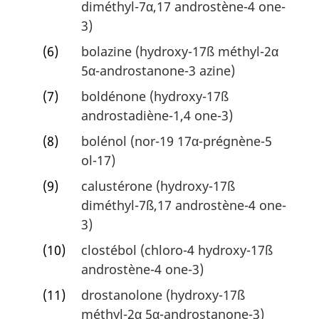
diméthyl-7α,17 androstène-4 one-
3)
(6)
bolazine (hydroxy-17ß méthyl-2α
5α-androstanone-3 azine)
(7)
boldénone (hydroxy-17ß
androstadiène-1,4 one-3)
(8)
bolénol (nor-19 17α-prégnène-5
ol-17)
(9)
calustérone (hydroxy-17ß
diméthyl-7ß,17 androstène-4 one-
3)
(10)
clostébol (chloro-4 hydroxy-17ß
androstène-4 one-3)
(11)
drostanolone (hydroxy-17ß
méthyl-2α 5α-androstanone-3)