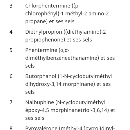
3
Chlorphentermine ((p-
chlorophényl)-1 méthyl-2 amino-2
propane) et ses sels
4
Diéthylpropion ((diéthylamino)-2
propiophenone) et ses sels
5
Phentermine (α,α-
diméthylbenzèneéthanamine) et ses
sels
6
Butorphanol (1-N-cyclobutylméthyl
dihydroxy-3,14 morphinane) et ses
sels
7
Nalbuphine (N-cyclobutylméthyl
époxy-4,5 morphinanetriol-3,6,14) et
ses sels
8
Pyrovalérone (méthyl-4′(pyrrolidinyl-