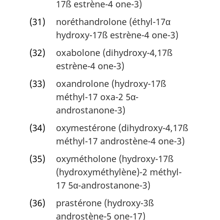
17ß estrène-4 one-3)
(31)
noréthandrolone (éthyl-17α
hydroxy-17ß estrène-4 one-3)
(32)
oxabolone (dihydroxy-4,17ß
estrène-4 one-3)
(33)
oxandrolone (hydroxy-17ß
méthyl-17 oxa-2 5α-
androstanone-3)
(34)
oxymestérone (dihydroxy-4,17ß
méthyl-17 androstène-4 one-3)
(35)
oxymétholone (hydroxy-17ß
(hydroxyméthylène)-2 méthyl-
17 5α-androstanone-3)
(36)
prastérone (hydroxy-3ß
androstène-5 one-17)