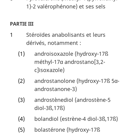
1)-2 valérophénone) et ses sels
PARTIE III
1
Stéroïdes anabolisants et leurs
dérivés, notamment :
(1)
androisoxazole (hydroxy-17ß
méthyl-17α androstano[3,2-
c]isoxazole)
(2)
androstanolone (hydroxy-17ß 5α-
androstanone-3)
(3)
androstènediol (androstène-5
diol-3ß,17ß)
(4)
bolandiol (estrène-4 diol-3ß,17ß)
(5)
bolastérone (hydroxy-17ß