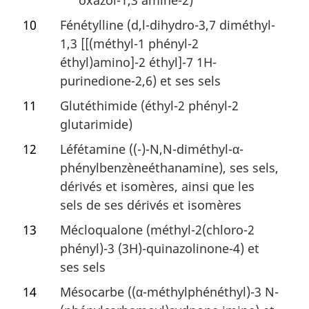
oxazol-1,3 amine-2)
10
Fénétylline (d,l-dihydro-3,7 diméthyl-
1,3 [[(méthyl-1 phényl-2
éthyl)amino]-2 éthyl]-7 1H-
purinedione-2,6) et ses sels
11
Glutéthimide (éthyl-2 phényl-2
glutarimide)
12
Léfétamine ((-)-N,N-diméthyl-α-
phénylbenzèneéthanamine), ses sels,
dérivés et isomères, ainsi que les
sels de ses dérivés et isomères
13
Mécloqualone (méthyl-2(chloro-2
phényl)-3 (3H)-quinazolinone-4) et
ses sels
14
Mésocarbe ((α-méthylphénéthyl)-3 N-