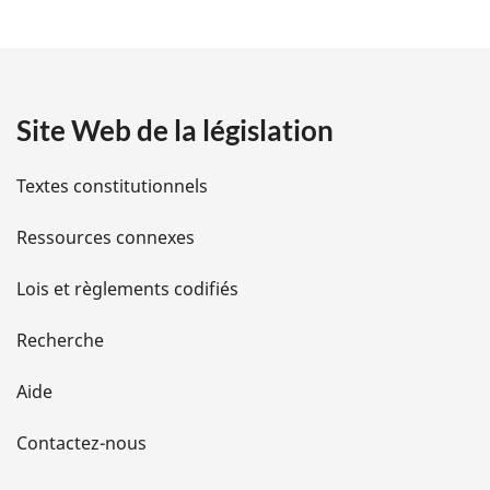
t
a
Site Web de la législation
i
l
Textes constitutionnels
s
Ressources connexes
d
Lois et règlements codifiés
e
Recherche
l
Aide
a
Contactez-nous
p