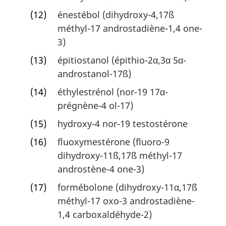
(12)
énestébol (dihydroxy-4,17ß
méthyl-17 androstadiène-1,4 one-
3)
(13)
épitiostanol (épithio-2α,3α 5α-
androstanol-17ß)
(14)
éthylestrénol (nor-19 17α-
prégnène-4 ol-17)
(15)
hydroxy-4 nor-19 testostérone
(16)
fluoxymestérone (fluoro-9
dihydroxy-11ß,17ß méthyl-17
androstène-4 one-3)
(17)
formébolone (dihydroxy-11α,17ß
méthyl-17 oxo-3 androstadiène-
1,4 carboxaldéhyde-2)