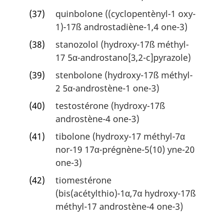
(37)
quinbolone ((cyclopentènyl-1 oxy-
1)-17ß androstadiène-1,4 one-3)
(38)
stanozolol (hydroxy-17ß méthyl-
17 5α-androstano[3,2-c]pyrazole)
(39)
stenbolone (hydroxy-17ß méthyl-
2 5α-androstène-1 one-3)
(40)
testostérone (hydroxy-17ß
androstène-4 one-3)
(41)
tibolone (hydroxy-17 méthyl-7α
nor-19 17α-prégnène-5(10) yne-20
one-3)
(42)
tiomestérone
(bis(acétylthio)-1α,7α hydroxy-17ß
méthyl-17 androstène-4 one-3)