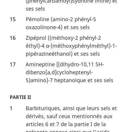
(phénylcarbamoyl)sydnone imine) et
ses sels
15
Pémoline (amino-2 phényl-5
oxazolinone-4) et ses sels
16
Zipéprol ((méthoxy-2 phényl-2
éthyl)-4 α-(méthoxyphénylméthyl)-1-
pipérazineéthanol) et ses sels
17
Amineptine [(dihydro-10,11 5H-
dibenzo[a,d]cycloheptenyl-
5)amino]-7 heptanoïque et ses sels
PARTIE II
1
Barbituriques, ainsi que leurs sels et
dérivés, sauf ceux mentionnés aux
articles 6 et 7 de la partie I de la
présente annexe ainsi que l’acide