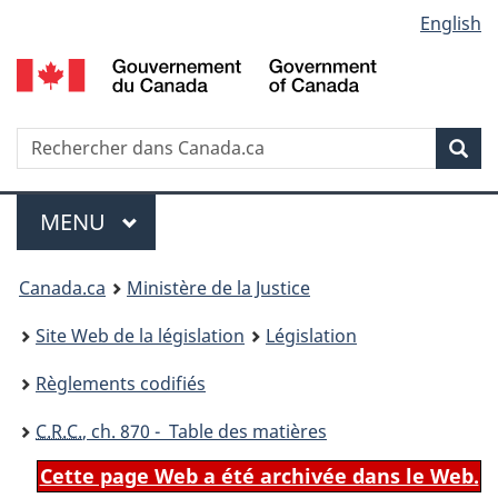
Language
English
Passer
Passer
Passer
au
à
à
selection
contenu
«
la
principal
À
version
propos
HTML
Recherche
R
Rec
de
simplifiée
d
ce
C
Menu
site
MENU
PRINCIPAL
You
Canada.ca
Ministère de la Justice
are
Site Web de la législation
Législation
here:
Règlements codifiés
C.R.C.
, ch. 870 - Table des matières
Cette page Web a été archivée dans le Web.