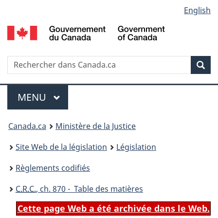
Language
English
Passer
Passer
Passer
au
à
à
selection
contenu
«
la
principal
À
version
propos
HTML
Recherche
R
Rec
de
simplifiée
d
ce
C
Menu
site
MENU
PRINCIPAL
You
Canada.ca
Ministère de la Justice
are
Site Web de la législation
Législation
here:
Règlements codifiés
C.R.C.
, ch. 870 - Table des matières
Cette page Web a été archivée dans le Web.