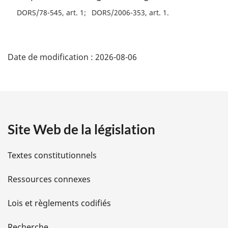
DORS/78-545, art. 1
DORS/2006-353, art. 1
D
Date de modification :
2026-08-06
é
t
a
Site Web de la législation
i
l
Textes constitutionnels
s
Ressources connexes
d
Lois et règlements codifiés
e
Recherche