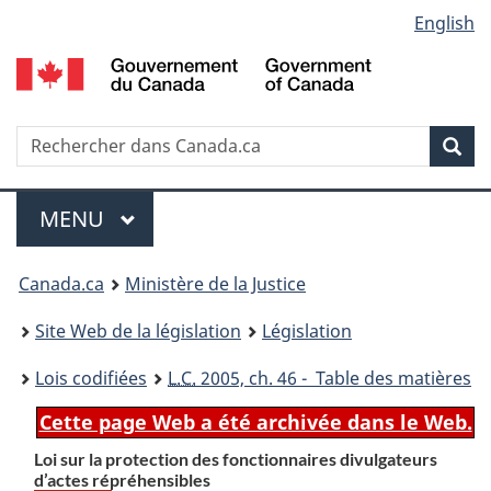
Language
English
Passer
Passer
Passer
au
à
à
selection
contenu
«
la
principal
À
version
propos
HTML
Recherche
R
Rec
de
simplifiée
d
ce
C
Menu
site
MENU
PRINCIPAL
You
Canada.ca
Ministère de la Justice
are
Site Web de la législation
Législation
here:
Lois codifiées
L.C.
2005, ch. 46 - Table des matières
Cette page Web a été archivée dans le Web.
Loi sur la protection des fonctionnaires divulgateurs
d’actes répréhensibles