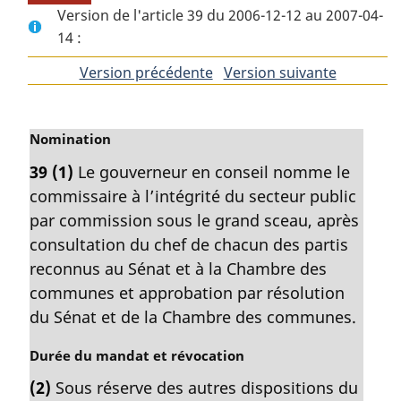
Version de l'article 39 du 2006-12-12 au 2007-04-
14 :
Version précédente
de
Version suivante
de
l'article
l'article
N
Nomination
o
39
(1)
Le gouverneur en conseil nomme le
t
commissaire à l’intégrité du secteur public
e
m
par commission sous le grand sceau, après
a
consultation du chef de chacun des partis
r
reconnus au Sénat et à la Chambre des
g
communes et approbation par résolution
i
du Sénat et de la Chambre des communes.
n
a
N
Durée du mandat et révocation
l
o
e
(2)
Sous réserve des autres dispositions du
t
: