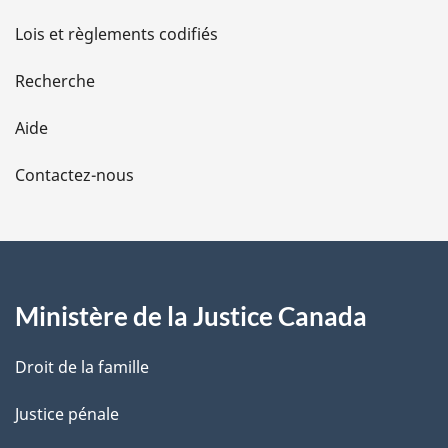
d
Lois et règlements codifiés
e
Recherche
l
Aide
a
Contactez-nous
p
a
g
Ministère de la Justice Canada
e
Droit de la famille
Justice pénale