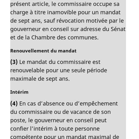
présent article, le commissaire occupe sa
e
m
charge à titre inamovible pour un mandat
a
de sept ans, sauf révocation motivée par le
r
gouverneur en conseil sur adresse du Sénat
g
et de la Chambre des communes.
i
n
N
Renouvellement du mandat
a
o
l
(3)
Le mandat du commissaire est
t
e
renouvelable pour une seule période
e
:
m
maximale de sept ans.
a
r
N
Intérim
g
o
(4)
En cas d’absence ou d’empêchement
i
t
du commissaire ou de vacance de son
n
e
a
m
poste, le gouverneur en conseil peut
l
a
confier l’intérim à toute personne
e
r
compétente pour un mandat maximal de