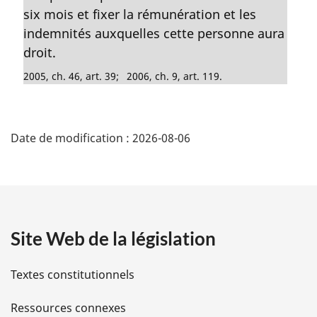
:
g
six mois et fixer la rémunération et les
i
indemnités auxquelles cette personne aura
n
a
droit.
l
2005, ch. 46, art. 39
2006, ch. 9, art. 119
e
:
D
Date de modification :
2026-08-06
é
t
a
Site Web de la législation
i
l
Textes constitutionnels
s
Ressources connexes