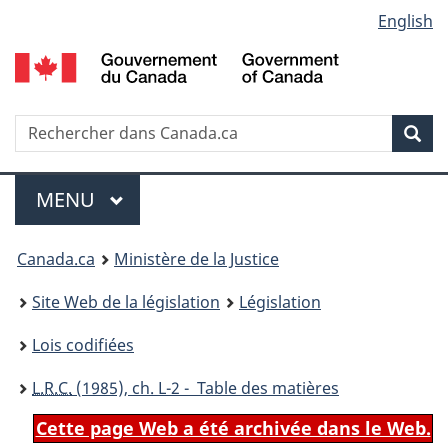
Language
English
Passer
Passer
Passer
au
à
à
selection
contenu
«
la
principal
À
version
propos
HTML
Recherche
R
Rec
de
simplifiée
d
ce
C
Menu
site
MENU
PRINCIPAL
You
Canada.ca
Ministère de la Justice
are
Site Web de la législation
Législation
here:
Lois codifiées
L.R.C.
(1985), ch. L-2 - Table des matières
Cette page Web a été archivée dans le Web.