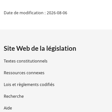
D
:
Date de modification :
2026-08-06
é
t
a
Site Web de la législation
i
l
Textes constitutionnels
s
Ressources connexes
d
Lois et règlements codifiés
e
Recherche
l
Aide