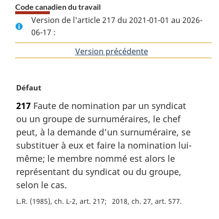
Code canadien du travail
Version de l'article 217 du 2021-01-01 au 2026-
06-17 :
Version précédente
de
l'article
N
Défaut
o
217
Faute de nomination par un syndicat
t
ou un groupe de surnuméraires, le chef
e
m
peut, à la demande d’un surnuméraire, se
a
substituer à eux et faire la nomination lui-
r
même; le membre nommé est alors le
g
représentant du syndicat ou du groupe,
i
selon le cas.
n
a
L.R. (1985), ch. L-2, art. 217
2018, ch. 27, art. 577
l
e