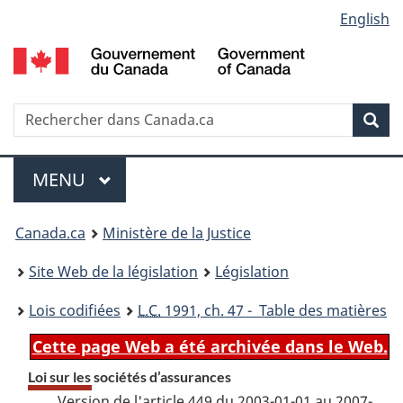
Language
English
Passer
Passer
Passer
au
à
à
selection
contenu
«
la
principal
À
version
propos
HTML
Recherche
R
Rec
de
simplifiée
d
ce
C
Menu
site
MENU
PRINCIPAL
You
Canada.ca
Ministère de la Justice
are
Site Web de la législation
Législation
here:
Lois codifiées
L.C.
1991, ch. 47 - Table des matières
Cette page Web a été archivée dans le Web.
Loi sur les sociétés d’assurances
Version de l'article 449 du 2003-01-01 au 2007-