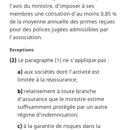
a
l’avis du ministre, d’imposer à ses
r
membres une cotisation d’au moins 0,85 %
g
de la moyenne annuelle des primes reçues
i
pour des polices jugées admissibles par
n
a
l’association.
l
e
N
Exceptions
:
o
(2)
Le paragraphe (1) ne s’applique pas :
t
e
a)
aux sociétés dont l’activité est
m
limitée à la réassurance;
a
r
b)
relativement à toute branche
g
d’assurance que le ministre estime
i
suffisamment protégée par un autre
n
a
régime d’indemnisation;
l
c)
à la garantie de risques dans la
e