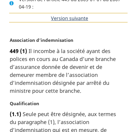
04-19 :
Version suivante
de
l'article
N
Association d’indemnisation
o
449
(1)
Il incombe à la société ayant des
t
polices en cours au Canada d’une branche
e
m
d’assurance donnée de devenir et de
a
demeurer membre de l’association
r
d’indemnisation désignée par arrêté du
g
ministre pour cette branche.
i
n
N
Qualification
a
o
l
(1.1)
Seule peut être désignée, aux termes
t
e
du paragraphe (1), l’association
e
:
m
d’indemnisation qui est en mesure, de