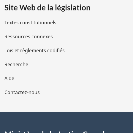
Site Web de la législation
i
l
Textes constitutionnels
s
Ressources connexes
d
Lois et règlements codifiés
e
Recherche
l
Aide
a
Contactez-nous
p
a
g