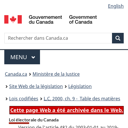
Language
English
Passer
Passer
Passer
au
à
à
selection
contenu
«
la
principal
À
version
propos
HTML
Recherche
R
Rec
de
simplifiée
d
ce
C
Menu
site
MENU
PRINCIPAL
You
Canada.ca
Ministère de la Justice
are
Site Web de la législation
Législation
here:
Lois codifiées
L.C.
2000, ch. 9 - Table des matières
Cette page Web a été archivée dans le Web.
Loi électorale du Canada
Version de l'article 482 du 2003-01-01 au 2019-