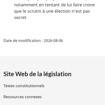
notamment en tentant de lui faire croire
que le scrutin à une élection n’est pas
secret.
D
Date de modification :
2026-08-06
é
t
a
Site Web de la législation
i
l
Textes constitutionnels
s
Ressources connexes