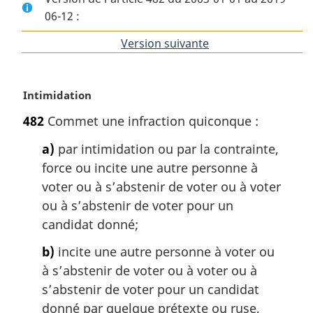
06-12 :
Version suivante
de
l'article
N
Intimidation
o
482
Commet une infraction quiconque :
t
e
a)
par intimidation ou par la contrainte,
m
force ou incite une autre personne à
a
voter ou à s’abstenir de voter ou à voter
r
g
ou à s’abstenir de voter pour un
i
candidat donné;
n
a
b)
incite une autre personne à voter ou
l
à s’abstenir de voter ou à voter ou à
e
s’abstenir de voter pour un candidat
:
donné par quelque prétexte ou ruse,