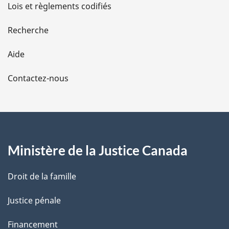
d
Lois et règlements codifiés
e
Recherche
l
Aide
a
Contactez-nous
p
a
g
Ministère de la Justice Canada
e
Droit de la famille
Justice pénale
Financement