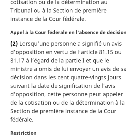
cotisation ou de la détermination au
:
Tribunal ou à la Section de première
instance de la Cour fédérale.
N
Appel à la Cour fédérale en l’absence de décision
o
(2)
Lorsqu’une personne a signifié un avis
t
d’opposition en vertu de l’article 81.15 ou
e
m
81.17 à l’égard de la partie I et que le
a
ministre a omis de lui envoyer un avis de sa
r
décision dans les cent quatre-vingts jours
g
suivant la date de signification de l’avis
i
d’opposition, cette personne peut appeler
n
a
de la cotisation ou de la détermination à la
l
Section de première instance de la Cour
e
fédérale.
:
N
Restriction
o