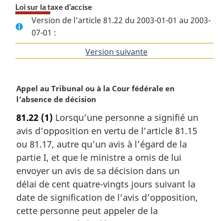
Loi sur la taxe d’accise
Version de l'article 81.22 du 2003-01-01 au 2003-
07-01 :
Version suivante
de
l'article
N
Appel au Tribunal ou à la Cour fédérale en
o
l’absence de décision
t
81.22
(1)
Lorsqu’une personne a signifié un
e
avis d’opposition en vertu de l’article 81.15
m
a
ou 81.17, autre qu’un avis à l’égard de la
r
partie I, et que le ministre a omis de lui
g
envoyer un avis de sa décision dans un
i
délai de cent quatre-vingts jours suivant la
n
date de signification de l’avis d’opposition,
a
l
cette personne peut appeler de la
e