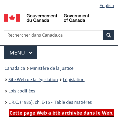
Language
English
Passer
Passer
Passer
au
à
à
selection
contenu
«
la
principal
À
version
propos
HTML
Recherche
R
Rec
de
simplifiée
d
ce
C
Menu
site
MENU
PRINCIPAL
You
Canada.ca
Ministère de la Justice
are
Site Web de la législation
Législation
here:
Lois codifiées
L.R.C.
(1985), ch. E-15 - Table des matières
Cette page Web a été archivée dans le Web.