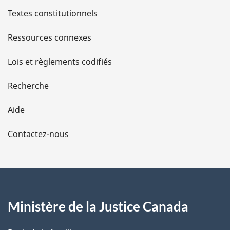
l
Textes constitutionnels
s
Ressources connexes
d
Lois et règlements codifiés
e
Recherche
l
Aide
a
Contactez-nous
p
a
g
Ministère de la Justice Canada
e