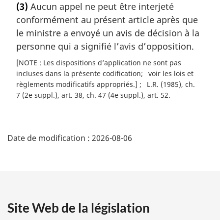
(3)
Aucun appel ne peut être interjeté
t
conformément au présent article après que
e
m
le ministre a envoyé un avis de décision à la
a
personne qui a signifié l’avis d’opposition.
r
[NOTE : Les dispositions d’application ne sont pas
g
incluses dans la présente codification
voir les lois et
i
règlements modificatifs appropriés.]
L.R. (1985), ch.
n
7 (2e suppl.), art. 38, ch. 47 (4e suppl.), art. 52
a
l
e
D
:
Date de modification :
2026-08-06
é
t
a
Site Web de la législation
i