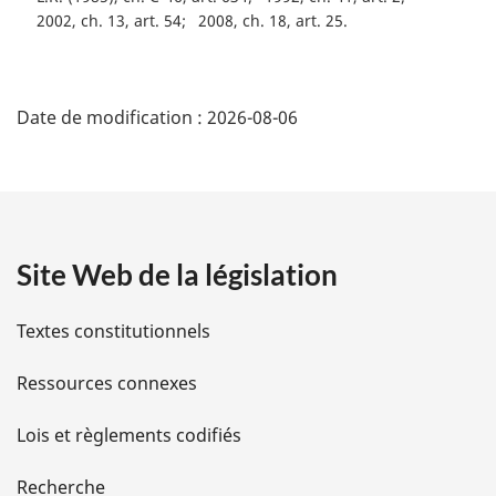
2002, ch. 13, art. 54
2008, ch. 18, art. 25
D
Date de modification :
2026-08-06
é
t
a
Site Web de la législation
i
l
Textes constitutionnels
s
Ressources connexes
d
Lois et règlements codifiés
e
Recherche