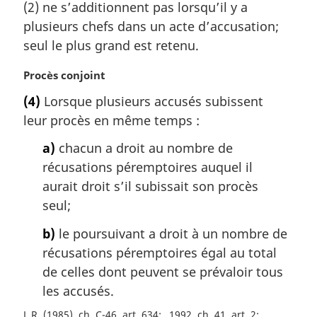
m
(2) ne s’additionnent pas lorsqu’il y a
:
a
plusieurs chefs dans un acte d’accusation;
r
seul le plus grand est retenu.
g
i
N
Procès conjoint
n
o
a
(4)
Lorsque plusieurs accusés subissent
t
l
leur procès en même temps :
e
e
m
:
a)
chacun a droit au nombre de
a
récusations péremptoires auquel il
r
g
aurait droit s’il subissait son procès
i
seul;
n
a
b)
le poursuivant a droit à un nombre de
l
récusations péremptoires égal au total
e
de celles dont peuvent se prévaloir tous
:
les accusés.
L.R. (1985), ch. C-46, art. 634
1992, ch. 41, art. 2