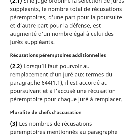
(2.1)
Si le juge ordonne la sélection de jurés
t
suppléants, le nombre total de récusations
e
m
péremptoires, d’une part pour la poursuite
a
et d’autre part pour la défense, est
r
augmenté d’un nombre égal à celui des
g
jurés suppléants.
i
n
N
Récusations péremptoires additionnelles
a
o
l
(2.2)
Lorsqu’il faut pourvoir au
t
e
remplacement d’un juré aux termes du
e
:
m
paragraphe 644(1.1), il est accordé au
a
poursuivant et à l’accusé une récusation
r
péremptoire pour chaque juré à remplacer.
g
i
N
Pluralité de chefs d’accusation
n
o
a
(3)
Les nombres de récusations
t
l
péremptoires mentionnés au paragraphe
e
e