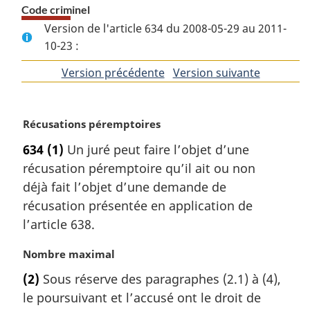
Code criminel
Version de l'article 634 du 2008-05-29 au 2011-
10-23 :
Version précédente
de
Version suivante
de
l'article
l'article
N
Récusations péremptoires
o
634
(1)
Un juré peut faire l’objet d’une
t
récusation péremptoire qu’il ait ou non
e
m
déjà fait l’objet d’une demande de
a
récusation présentée en application de
r
l’article 638.
g
i
N
Nombre maximal
n
o
a
(2)
Sous réserve des paragraphes (2.1) à (4),
t
l
le poursuivant et l’accusé ont le droit de
e
e