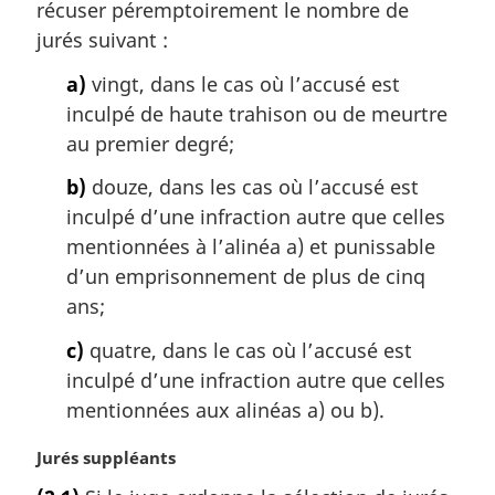
m
récuser péremptoirement le nombre de
:
a
jurés suivant :
r
g
a)
vingt, dans le cas où l’accusé est
i
inculpé de haute trahison ou de meurtre
n
au premier degré;
a
l
b)
douze, dans les cas où l’accusé est
e
inculpé d’une infraction autre que celles
:
mentionnées à l’alinéa a) et punissable
d’un emprisonnement de plus de cinq
ans;
c)
quatre, dans le cas où l’accusé est
inculpé d’une infraction autre que celles
mentionnées aux alinéas a) ou b).
N
Jurés suppléants
o