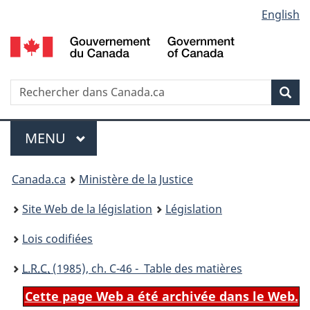
Language
English
Passer
Passer
Passer
au
à
à
selection
contenu
«
la
principal
À
version
propos
HTML
Recherche
R
Rec
de
simplifiée
d
ce
C
Menu
site
MENU
PRINCIPAL
You
Canada.ca
Ministère de la Justice
are
Site Web de la législation
Législation
here:
Lois codifiées
L.R.C.
(1985), ch. C-46 - Table des matières
Cette page Web a été archivée dans le Web.