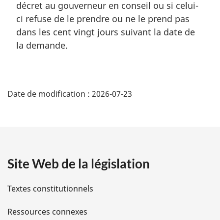
décret au gouverneur en conseil ou si celui-
:
ci refuse de le prendre ou ne le prend pas
dans les cent vingt jours suivant la date de
la demande.
D
Date de modification :
2026-07-23
é
t
a
Site Web de la législation
i
l
Textes constitutionnels
s
Ressources connexes