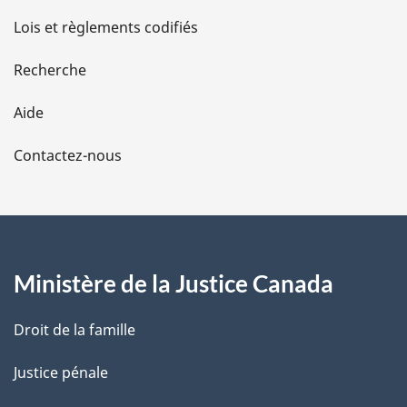
d
Lois et règlements codifiés
e
Recherche
l
Aide
a
Contactez-nous
p
a
g
Ministère de la Justice Canada
e
Droit de la famille
Justice pénale