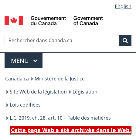
Language
English
Passer
Passer
Passer
au
à
à
selection
contenu
«
la
principal
À
version
propos
HTML
Recherche
R
Rec
de
simplifiée
d
ce
C
Menu
site
MENU
PRINCIPAL
You
Canada.ca
Ministère de la Justice
are
Site Web de la législation
Législation
here:
Lois codifiées
L.C.
2019, ch. 28, art. 10 - Table des matières
Cette page Web a été archivée dans le Web.