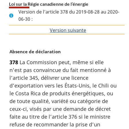
Loi sur la Régie canadienne de l’énergie
Version de l'article 378 du 2019-08-28 au 2020-
06-30 :
Version suivante
de
l'article
N
Absence de déclaration
o
378
La Commission peut, même si elle
t
n’est pas convaincue du fait mentionné à
e
m
l’article 345, délivrer une licence
a
d’exportation vers les États-Unis, le Chili ou
r
le Costa Rica de produits énergétiques, ou
g
de toute qualité, variété ou catégorie de
i
ceux-ci, visés par une demande de décret
n
a
faite au titre de l’article 376 si le ministre
l
refuse de recommander la prise d’un
e