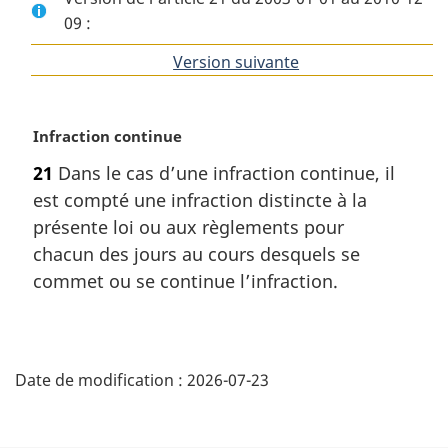
09 :
Version suivante
de
l'article
N
Infraction continue
o
21
Dans le cas d’une infraction continue, il
t
est compté une infraction distincte à la
e
m
présente loi ou aux règlements pour
a
chacun des jours au cours desquels se
r
commet ou se continue l’infraction.
g
i
n
D
a
l
Date de modification :
2026-07-23
é
e
:
t