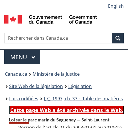
Language
English
Passer
Passer
Passer
au
à
à
selection
contenu
«
la
principal
À
version
propos
HTML
Recherche
R
Rec
de
simplifiée
d
ce
C
Menu
site
MENU
PRINCIPAL
You
Canada.ca
Ministère de la Justice
are
Site Web de la législation
Législation
here:
Lois codifiées
L.C.
1997, ch. 37 - Table des matières
Cette page Web a été archivée dans le Web.
Loi sur le parc marin du Saguenay — Saint-Laurent
Version de l'article 21 du 2003-01-01 au 2010-12-