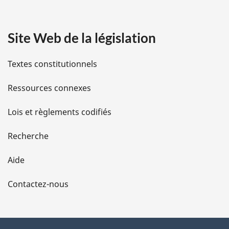
a
Site Web de la législation
i
l
Textes constitutionnels
s
Ressources connexes
d
Lois et règlements codifiés
e
Recherche
l
Aide
a
Contactez-nous
p
a