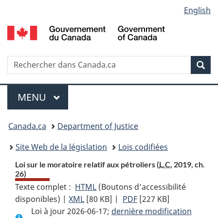
Language
English
Passer
Passer
Passer
au
à
à
selection
contenu
«
la
principal
À
version
propos
HTML
Recherche
R
Rec
de
simplifiée
d
ce
C
Menu
site
MENU
PRINCIPAL
You
Canada.ca
Department of Justice
are
Site Web de la législation
Lois codifiées
here:
Loi sur le moratoire relatif aux pétroliers (
L.C.
2019, ch.
26)
Texte complet :
HTML
Texte
(Boutons d’accessibilité
disponibles) |
XML
Texte
[80 KB]
complet
|
PDF
Texte
[227 KB]
Loi à jour 2026-06-17;
complet
:
dernière modification
complet