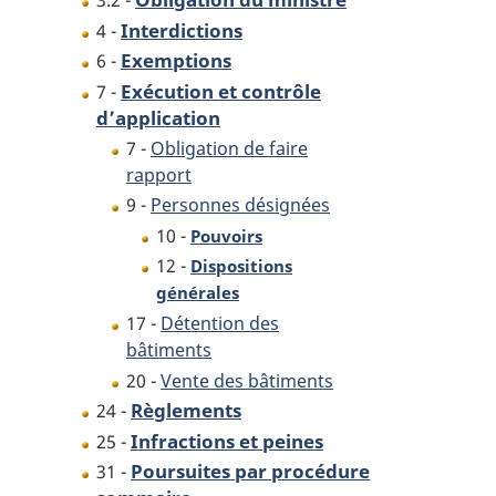
3.2 -
Interdictions
4 -
Exemptions
6 -
Exécution et contrôle
7 -
d’application
7 -
Obligation de faire
rapport
9 -
Personnes désignées
10 -
Pouvoirs
12 -
Dispositions
générales
17 -
Détention des
bâtiments
20 -
Vente des bâtiments
Règlements
24 -
Infractions et peines
25 -
Poursuites par procédure
31 -