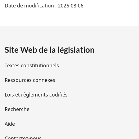
Date de modification :
2026-08-06
é
t
a
Site Web de la législation
i
l
Textes constitutionnels
s
Ressources connexes
d
Lois et règlements codifiés
e
Recherche
l
Aide
a
Contactez-nous