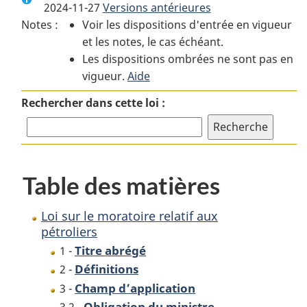
2024-11-27
Versions antérieures
:
Loi
:
Notes :
Voir les dispositions d'entrée en vigueur
Loi
sur
Loi
et les notes, le cas échéant.
sur
le
sur
Les dispositions ombrées ne sont pas en
le
moratoire
le
vigueur.
moratoire
Aide
relatif
moratoire
relatif
aux
relatif
Rechercher dans cette loi :
aux
pétroliers
aux
pétroliers
pétroliers
Table des matières
Loi sur le moratoire relatif aux
pétroliers
Titre abrégé
1 -
Définitions
2 -
Champ d’application
3 -
Obligation du ministre