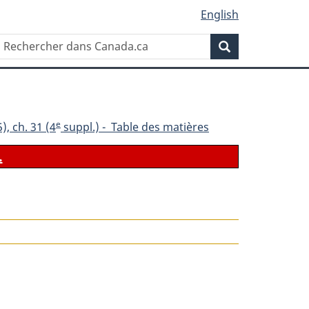
English
Rechercher
Recherche
dans
Canada.ca
e
), ch. 31 (4
suppl.) - Table des matières
.