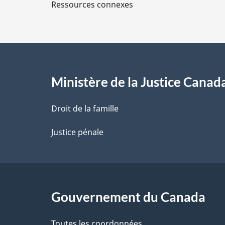
Ressources connexes
s
d
e
l
Ministère de la Justice Canad
a
Droit de la famille
p
Justice pénale
a
g
Gouvernement du Canada
e
Toutes les coordonnées