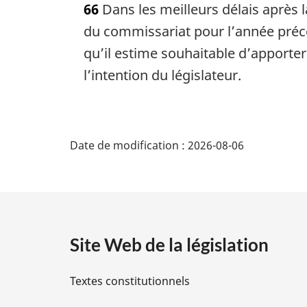
66
Dans les meilleurs délais après 
t
e
du commissariat pour l’année préc
m
qu’il estime souhaitable d’apporter
a
l’intention du législateur.
r
g
i
D
n
a
Date de modification :
2026-08-06
é
l
e
:
t
a
Site Web de la législation
i
Textes constitutionnels
l