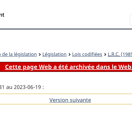
Passer
Passer
Passer
au
à
à
Recherche
contenu
«
la
principal
À
version
propos
HTML
de
simplifiée
ce
 de la législation
Législation
Lois codifiées
L.R.C.
(1985
site
Cette page Web a été archivée dans le Web
31 au 2023-06-19 :
Version suivante
de
l'article