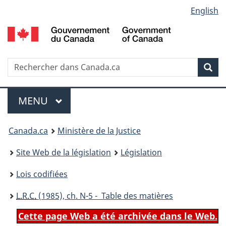
Language
English
Passer
Passer
Passer
au
à
à
selection
contenu
«
la
principal
À
version
propos
HTML
Recherche
R
Rec
de
simplifiée
d
ce
C
Menu
site
MENU
PRINCIPAL
You
Canada.ca
Ministère de la Justice
are
Site Web de la législation
Législation
here:
Lois codifiées
L.R.C.
(1985), ch. N-5 - Table des matières
Cette page Web a été archivée dans le Web.