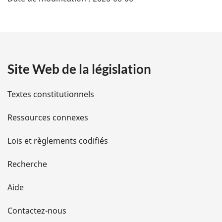
é
:
t
a
Site Web de la législation
i
l
Textes constitutionnels
s
Ressources connexes
d
Lois et règlements codifiés
e
Recherche
l
Aide
a
Contactez-nous
p