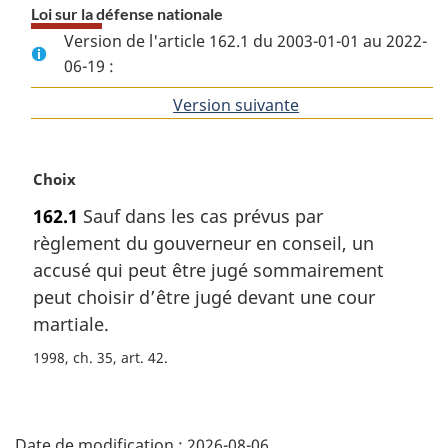
Loi sur la défense nationale
Version de l'article 162.1 du 2003-01-01 au 2022-
06-19 :
Version suivante
de
l'article
N
Choix
o
162.1
Sauf dans les cas prévus par
t
règlement du gouverneur en conseil, un
e
m
accusé qui peut être jugé sommairement
a
peut choisir d’être jugé devant une cour
r
martiale.
g
i
1998, ch. 35, art. 42
n
a
D
l
e
Date de modification :
2026-08-06