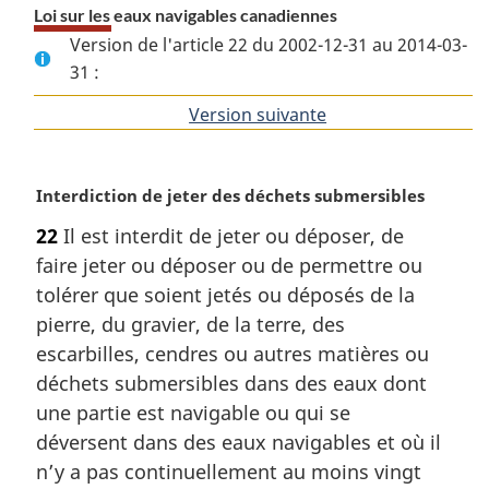
Loi sur les eaux navigables canadiennes
Version de l'article 22 du 2002-12-31 au 2014-03-
31 :
Version suivante
de
l'article
N
Interdiction de jeter des déchets submersibles
o
22
Il est interdit de jeter ou déposer, de
t
faire jeter ou déposer ou de permettre ou
e
m
tolérer que soient jetés ou déposés de la
a
pierre, du gravier, de la terre, des
r
escarbilles, cendres ou autres matières ou
g
déchets submersibles dans des eaux dont
i
une partie est navigable ou qui se
n
a
déversent dans des eaux navigables et où il
l
n’y a pas continuellement au moins vingt
e