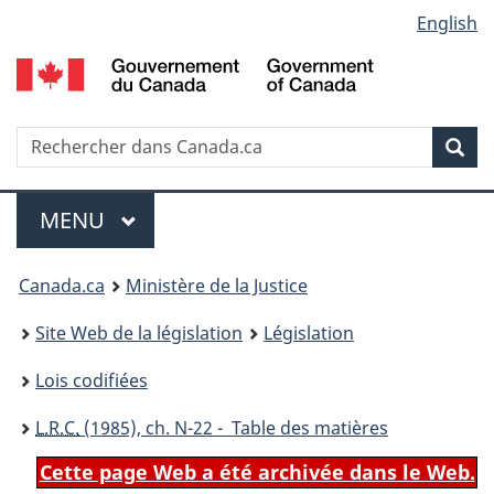
Language
English
Passer
Passer
Passer
au
à
à
selection
contenu
«
la
principal
À
version
propos
HTML
Recherche
R
Rec
de
simplifiée
d
ce
C
Menu
site
MENU
PRINCIPAL
You
Canada.ca
Ministère de la Justice
are
Site Web de la législation
Législation
here:
Lois codifiées
L.R.C.
(1985), ch. N-22 - Table des matières
Cette page Web a été archivée dans le Web.