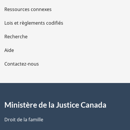
s
Ressources connexes
d
Lois et règlements codifiés
e
Recherche
l
Aide
a
Contactez-nous
p
a
g
Ministère de la Justice Canada
e
Droit de la famille