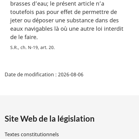
brasses d’eau; le présent article n’a
:
toutefois pas pour effet de permettre de
jeter ou déposer une substance dans des
eaux navigables là où une autre loi interdit
de le faire.
S.R., ch. N-19, art. 20
D
Date de modification :
2026-08-06
é
t
a
Site Web de la législation
i
l
Textes constitutionnels