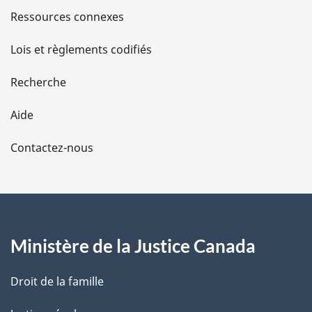
s
Ressources connexes
d
Lois et règlements codifiés
e
Recherche
l
Aide
a
Contactez-nous
p
a
g
Ministère de la Justice Canada
e
Droit de la famille