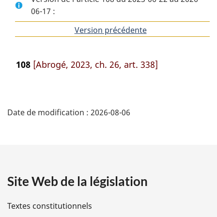
06-17 :
Version précédente
de
l'article
108
[Abrogé, 2023, ch. 26, art. 338]
D
Date de modification :
2026-08-06
é
t
a
Site Web de la législation
i
l
Textes constitutionnels