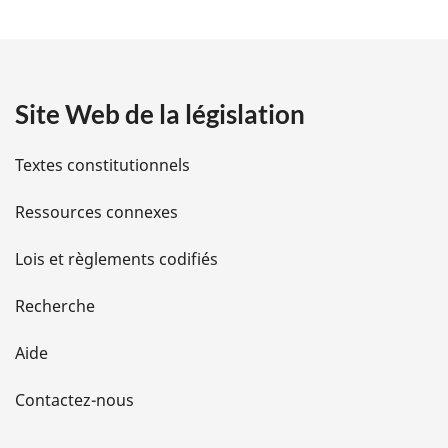
t
a
Site Web de la législation
i
l
Textes constitutionnels
s
Ressources connexes
d
Lois et règlements codifiés
e
Recherche
l
Aide
a
Contactez-nous
p