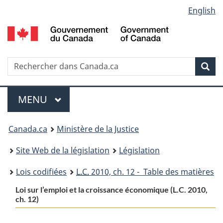
Language
English
Passer
Passer
Passer
au
à
à
selection
contenu
«
la
principal
À
version
propos
HTML
Recherche
R
Rec
de
simplifiée
d
ce
C
Menu
site
MENU
PRINCIPAL
You
Canada.ca
Ministère de la Justice
are
Site Web de la législation
Législation
here:
Lois codifiées
L.C.
2010, ch. 12 - Table des matières
Loi sur l’emploi et la croissance économique (L.C. 2010,
ch. 12)