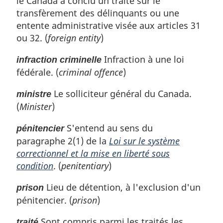
le Canada a conclu un traité sur le
transfèrement des délinquants ou une
entente administrative visée aux articles 31
ou 32. (
foreign entity
)
Infraction à une loi
infraction criminelle
fédérale. (
criminal offence
)
Le solliciteur général du Canada.
ministre
(
Minister
)
S'entend au sens du
pénitencier
paragraphe 2(1) de la
Loi sur le système
correctionnel et la mise en liberté sous
condition
. (
penitentiary
)
Lieu de détention, à l'exclusion d'un
prison
pénitencier. (
prison
)
Sont compris parmi les traités les
traité