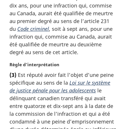
l
dix ans, pour une infraction qui, commise
e
au Canada, aurait été qualifiée de meurtre
:
au premier degré au sens de l’article 231
du
Code criminel
, soit à sept ans, pour une
infraction qui, commise au Canada, aurait
été qualifiée de meurtre au deuxième
degré au sens de cet article.
N
Règle d’interprétation
o
(3)
Est réputé avoir fait l’objet d’une peine
t
spécifique au sens de la
Loi sur le système
e
m
de justice pénale pour les adolescents
le
a
délinquant canadien transféré qui avait
r
entre quatorze et dix-sept ans à la date de
g
la commission de l’infraction et qui a été
i
condamné à une peine d’emprisonnement
n
a