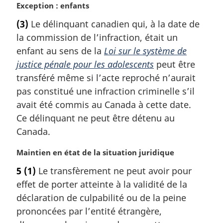
N
Exception : enfants
l
o
e
(3)
Le délinquant canadien qui, à la date de
t
:
la commission de l’infraction, était un
e
m
enfant au sens de la
Loi sur le système de
a
justice pénale pour les adolescents
peut être
r
transféré même si l’acte reproché n’aurait
g
pas constitué une infraction criminelle s’il
i
avait été commis au Canada à cette date.
n
a
Ce délinquant ne peut être détenu au
l
Canada.
e
:
N
Maintien en état de la situation juridique
o
5
(1)
Le transfèrement ne peut avoir pour
t
effet de porter atteinte à la validité de la
e
m
déclaration de culpabilité ou de la peine
a
prononcées par l’entité étrangère,
r