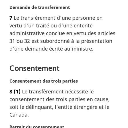
a
N
Demande de transfèrement
l
o
e
7
Le transfèrement d’une personne en
t
:
vertu d’un traité ou d’une entente
e
m
administrative conclue en vertu des articles
a
31 ou 32 est subordonné à la présentation
r
d’une demande écrite au ministre.
g
i
n
Consentement
a
l
N
Consentement des trois parties
e
o
:
8
(1)
Le transfèrement nécessite le
t
consentement des trois parties en cause,
e
m
soit le délinquant, l’entité étrangère et le
a
Canada.
r
g
N
Retrait du consentement