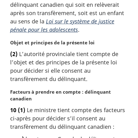
r
délinquant canadien qui soit en relèverait
g
après son transfèrement, soit est un enfant
i
au sens de la
Loi sur le système de justice
n
a
pénale pour les adolescents
.
l
e
N
Objet et principes de la présente loi
:
o
(2)
L’autorité provinciale tient compte de
t
l’objet et des principes de la présente loi
e
m
pour décider si elle consent au
a
transfèrement du délinquant.
r
g
N
Facteurs à prendre en compte : délinquant
i
o
canadien
n
t
10
(1)
Le ministre tient compte des facteurs
a
e
l
ci-après pour décider s’il consent au
m
e
a
transfèrement du délinquant canadien :
:
r