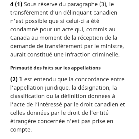
l
4
(1)
Sous réserve du paragraphe (3), le
t
e
transfèrement d’un délinquant canadien
e
:
m
n’est possible que si celui-ci a été
a
condamné pour un acte qui, commis au
r
Canada au moment de la réception de la
g
demande de transfèrement par le ministre,
i
aurait constitué une infraction criminelle.
n
a
N
Primauté des faits sur les appellations
l
o
e
(2)
Il est entendu que la concordance entre
t
:
l’appellation juridique, la désignation, la
e
m
classification ou la définition données à
a
l’acte de l’intéressé par le droit canadien et
r
celles données par le droit de l’entité
g
étrangère concernée n’est pas prise en
i
compte.
n
a