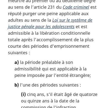
meurtre au premier ou au deuxième degré
a
l
au sens de l’article 231 du
Code criminel
est
e
réputé purger une peine applicable aux
:
adultes au sens de la
Loi sur le système de
justice pénale pour les adolescents
et est
admissible à la libération conditionnelle
totale après l’accomplissement de la plus
courte des périodes d’emprisonnement
suivantes :
a)
la période préalable à son
admissibilité qui est applicable à la
peine imposée par l’entité étrangère;
b)
l’une des périodes suivantes :
(i)
cinq ans, s’il était âgé de quatorze
ou quinze ans à la date de la
commission de l’infraction,