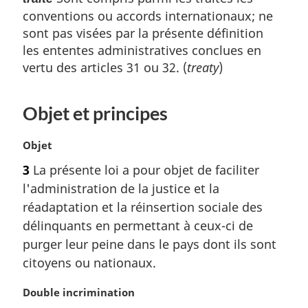
conventions ou accords internationaux; ne
sont pas visées par la présente définition
les ententes administratives conclues en
vertu des articles 31 ou 32. (
treaty
)
Objet et principes
N
Objet
o
3
La présente loi a pour objet de faciliter
t
l'administration de la justice et la
e
m
réadaptation et la réinsertion sociale des
a
délinquants en permettant à ceux-ci de
r
purger leur peine dans le pays dont ils sont
g
citoyens ou nationaux.
i
n
N
Double incrimination
a
o