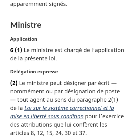
apparemment signés.
Ministre
N
Application
o
6
(1)
Le ministre est chargé de l’application
t
de la présente loi.
e
m
N
Délégation expresse
a
o
r
(2)
Le ministre peut désigner par écrit —
t
g
nommément ou par désignation de poste
e
i
m
— tout agent au sens du paragraphe 2(1)
n
a
a
de la
Loi sur le système correctionnel et la
r
l
mise en liberté sous condition
pour l’exercice
g
e
des attributions que lui confèrent les
i
:
articles 8, 12, 15, 24, 30 et 37.
n