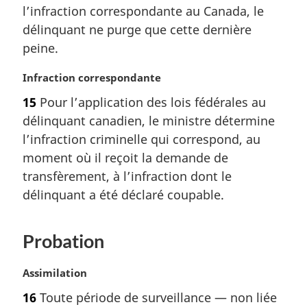
a
l’infraction correspondante au Canada, le
l
délinquant ne purge que cette dernière
e
peine.
:
N
Infraction correspondante
o
15
Pour l’application des lois fédérales au
t
délinquant canadien, le ministre détermine
e
m
l’infraction criminelle qui correspond, au
a
moment où il reçoit la demande de
r
transfèrement, à l’infraction dont le
g
délinquant a été déclaré coupable.
i
n
a
Probation
l
e
N
Assimilation
:
o
16
Toute période de surveillance — non liée
t