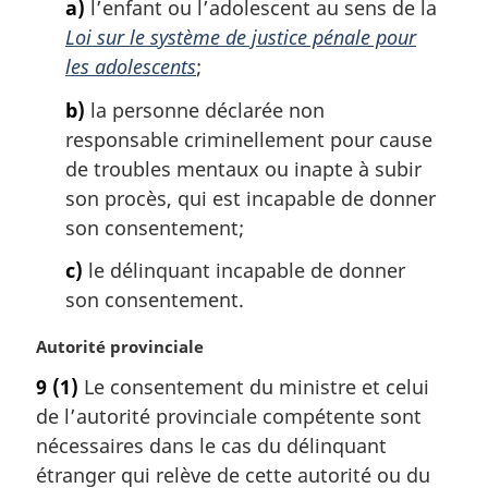
a)
l’enfant ou l’adolescent au sens de la
a
Loi sur le système de justice pénale pour
l
les adolescents
;
e
:
b)
la personne déclarée non
responsable criminellement pour cause
de troubles mentaux ou inapte à subir
son procès, qui est incapable de donner
son consentement;
c)
le délinquant incapable de donner
son consentement.
N
Autorité provinciale
o
9
(1)
Le consentement du ministre et celui
t
de l’autorité provinciale compétente sont
e
m
nécessaires dans le cas du délinquant
a
étranger qui relève de cette autorité ou du