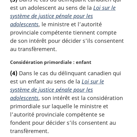
t
est un adolescent au sens de la
Loi sur le
e
m
système de justice pénale pour les
a
adolescents
, le ministre et l’autorité
r
provinciale compétente tiennent compte
g
de son intérêt pour décider s’ils consentent
i
au transfèrement.
n
a
N
Considération primordiale : enfant
l
o
e
(4)
Dans le cas du délinquant canadien qui
t
:
est un enfant au sens de la
Loi sur le
e
m
système de justice pénale pour les
a
adolescents
, son intérêt est la considération
r
primordiale sur laquelle le ministre et
g
l’autorité provinciale compétente se
i
fondent pour décider s’ils consentent au
n
a
transfèrement.
l