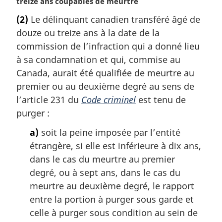
o
treize ans coupables de meurtre
t
(2)
Le délinquant canadien transféré âgé de
e
douze ou treize ans à la date de la
m
a
commission de l’infraction qui a donné lieu
r
à sa condamnation et qui, commise au
g
Canada, aurait été qualifiée de meurtre au
i
premier ou au deuxième degré au sens de
n
l’article 231 du
Code criminel
est tenu de
a
l
purger :
e
a)
soit la peine imposée par l’entité
:
étrangère, si elle est inférieure à dix ans,
dans le cas du meurtre au premier
degré, ou à sept ans, dans le cas du
meurtre au deuxième degré, le rapport
entre la portion à purger sous garde et
celle à purger sous condition au sein de