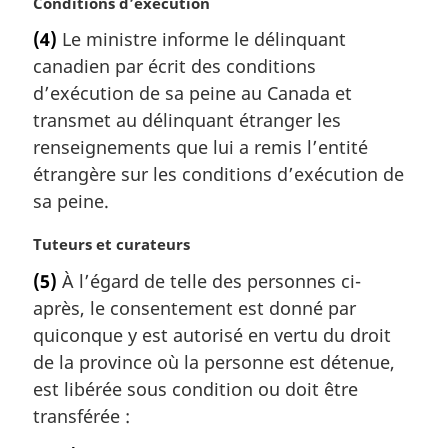
N
Conditions d’exécution
:
o
(4)
Le ministre informe le délinquant
t
canadien par écrit des conditions
e
m
d’exécution de sa peine au Canada et
a
transmet au délinquant étranger les
r
renseignements que lui a remis l’entité
g
étrangère sur les conditions d’exécution de
i
sa peine.
n
a
N
Tuteurs et curateurs
l
o
e
(5)
À l’égard de telle des personnes ci-
t
:
après, le consentement est donné par
e
m
quiconque y est autorisé en vertu du droit
a
de la province où la personne est détenue,
r
est libérée sous condition ou doit être
g
transférée :
i
n