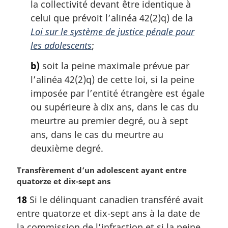
la collectivité devant être identique à
celui que prévoit l’alinéa 42(2)q) de la
Loi sur le système de justice pénale pour
les adolescents
;
b)
soit la peine maximale prévue par
l’alinéa 42(2)q) de cette loi, si la peine
imposée par l’entité étrangère est égale
ou supérieure à dix ans, dans le cas du
meurtre au premier degré, ou à sept
ans, dans le cas du meurtre au
deuxième degré.
N
Transfèrement d’un adolescent ayant entre
o
quatorze et dix-sept ans
t
18
Si le délinquant canadien transféré avait
e
entre quatorze et dix-sept ans à la date de
m
a
la commission de l’infraction et si la peine