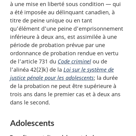
à une mise en liberté sous condition — qui
e
m
a été imposée au délinquant canadien, à
a
titre de peine unique ou en tant
r
qu’élément d’une peine d’emprisonnement
g
inférieure à deux ans, est assimilée à une
i
période de probation prévue par une
n
a
ordonnance de probation rendue en vertu
l
de l’article 731 du
Code criminel
ou de
e
l’alinéa 42(2)k) de la
Loi sur le système de
:
justice pénale pour les adolescents
; la durée
de la probation ne peut être supérieure à
trois ans dans le premier cas et à deux ans
dans le second.
Adolescents