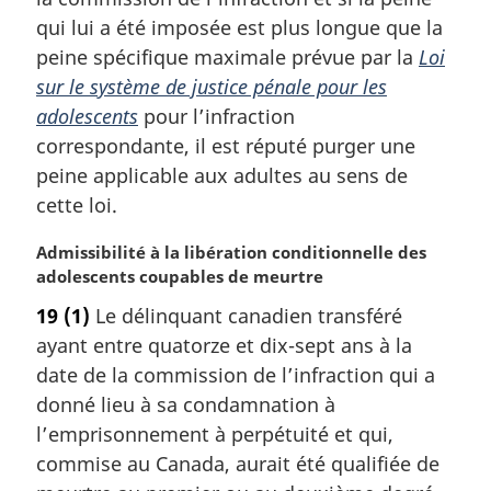
r
qui lui a été imposée est plus longue que la
g
peine spécifique maximale prévue par la
Loi
i
sur le système de justice pénale pour les
n
adolescents
pour l’infraction
a
l
correspondante, il est réputé purger une
e
peine applicable aux adultes au sens de
:
cette loi.
N
Admissibilité à la libération conditionnelle des
o
adolescents coupables de meurtre
t
19
(1)
Le délinquant canadien transféré
e
ayant entre quatorze et dix-sept ans à la
m
a
date de la commission de l’infraction qui a
r
donné lieu à sa condamnation à
g
l’emprisonnement à perpétuité et qui,
i
commise au Canada, aurait été qualifiée de
n