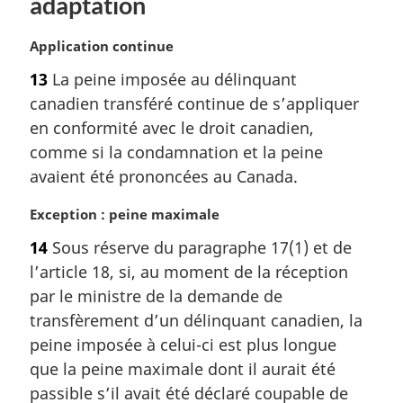
adaptation
n
a
N
Application continue
l
o
e
13
La peine imposée au délinquant
t
:
canadien transféré continue de s’appliquer
e
m
en conformité avec le droit canadien,
a
comme si la condamnation et la peine
r
avaient été prononcées au Canada.
g
i
N
Exception : peine maximale
n
o
a
14
Sous réserve du paragraphe 17(1) et de
t
l
l’article 18, si, au moment de la réception
e
e
m
par le ministre de la demande de
:
a
transfèrement d’un délinquant canadien, la
r
peine imposée à celui-ci est plus longue
g
que la peine maximale dont il aurait été
i
passible s’il avait été déclaré coupable de
n