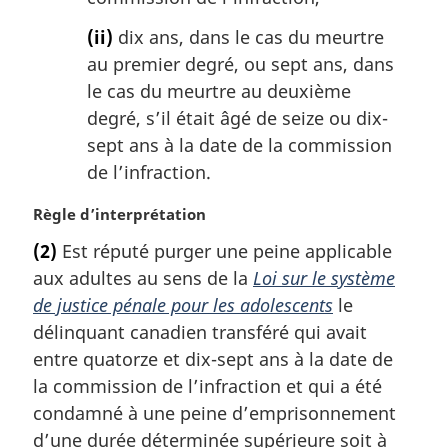
(ii)
dix ans, dans le cas du meurtre
au premier degré, ou sept ans, dans
le cas du meurtre au deuxième
degré, s’il était âgé de seize ou dix-
sept ans à la date de la commission
de l’infraction.
N
Règle d’interprétation
o
(2)
Est réputé purger une peine applicable
t
aux adultes au sens de la
Loi sur le système
e
m
de justice pénale pour les adolescents
le
a
délinquant canadien transféré qui avait
r
entre quatorze et dix-sept ans à la date de
g
la commission de l’infraction et qui a été
i
condamné à une peine d’emprisonnement
n
a
d’une durée déterminée supérieure soit à