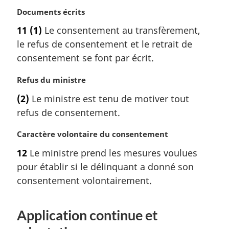
e
N
Documents écrits
:
o
11
(1)
Le consentement au transfèrement,
t
le refus de consentement et le retrait de
e
m
consentement se font par écrit.
a
r
N
Refus du ministre
g
o
(2)
Le ministre est tenu de motiver tout
i
t
refus de consentement.
n
e
a
m
N
Caractère volontaire du consentement
l
a
o
e
r
12
Le ministre prend les mesures voulues
t
:
g
pour établir si le délinquant a donné son
e
i
m
consentement volontairement.
n
a
a
r
l
Application continue et
g
e
i
: