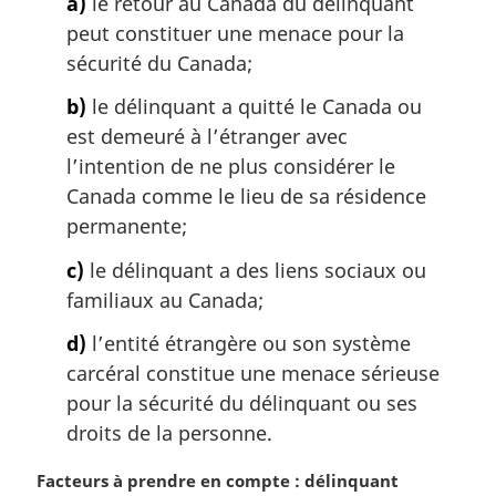
a)
le retour au Canada du délinquant
g
i
peut constituer une menace pour la
n
sécurité du Canada;
a
l
b)
le délinquant a quitté le Canada ou
e
est demeuré à l’étranger avec
:
l’intention de ne plus considérer le
Canada comme le lieu de sa résidence
permanente;
c)
le délinquant a des liens sociaux ou
familiaux au Canada;
d)
l’entité étrangère ou son système
carcéral constitue une menace sérieuse
pour la sécurité du délinquant ou ses
droits de la personne.
N
Facteurs à prendre en compte : délinquant