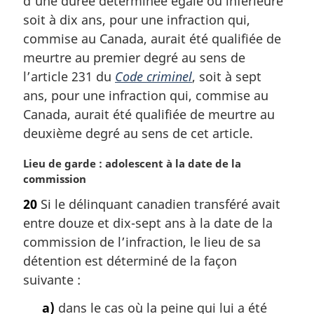
d’une durée déterminée égale ou inférieure
l
soit à dix ans, pour une infraction qui,
e
commise au Canada, aurait été qualifiée de
:
meurtre au premier degré au sens de
l’article 231 du
Code criminel
, soit à sept
ans, pour une infraction qui, commise au
Canada, aurait été qualifiée de meurtre au
deuxième degré au sens de cet article.
N
Lieu de garde : adolescent à la date de la
o
commission
t
20
Si le délinquant canadien transféré avait
e
entre douze et dix-sept ans à la date de la
m
a
commission de l’infraction, le lieu de sa
r
détention est déterminé de la façon
g
suivante :
i
n
a)
dans le cas où la peine qui lui a été