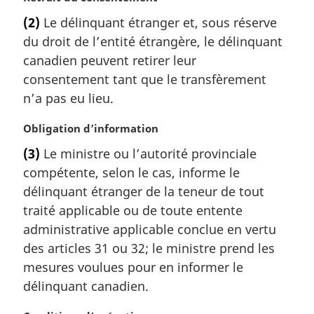
i
o
(2)
Le délinquant étranger et, sous réserve
n
t
a
du droit de l’entité étrangère, le délinquant
e
l
m
canadien peuvent retirer leur
e
a
consentement tant que le transfèrement
:
r
n’a pas eu lieu.
g
i
N
Obligation d’information
n
o
a
(3)
Le ministre ou l’autorité provinciale
t
l
compétente, selon le cas, informe le
e
e
m
délinquant étranger de la teneur de tout
:
a
traité applicable ou de toute entente
r
administrative applicable conclue en vertu
g
des articles 31 ou 32; le ministre prend les
i
mesures voulues pour en informer le
n
a
délinquant canadien.
l
e