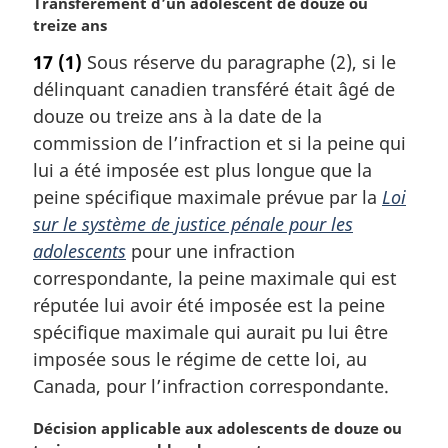
N
Transfèrement d’un adolescent de douze ou
o
treize ans
t
17
(1)
Sous réserve du paragraphe (2), si le
e
délinquant canadien transféré était âgé de
m
a
douze ou treize ans à la date de la
r
commission de l’infraction et si la peine qui
g
lui a été imposée est plus longue que la
i
peine spécifique maximale prévue par la
Loi
n
sur le système de justice pénale pour les
a
l
adolescents
pour une infraction
e
correspondante, la peine maximale qui est
:
réputée lui avoir été imposée est la peine
spécifique maximale qui aurait pu lui être
imposée sous le régime de cette loi, au
Canada, pour l’infraction correspondante.
N
Décision applicable aux adolescents de douze ou