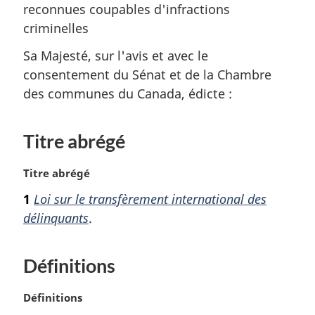
reconnues coupables d'infractions
criminelles
Sa Majesté, sur l'avis et avec le
consentement du Sénat et de la Chambre
des communes du Canada, édicte :
Titre abrégé
N
Titre abrégé
o
1
Loi sur le transfèrement international des
t
délinquants
.
e
m
a
Définitions
r
g
i
N
Définitions
n
o