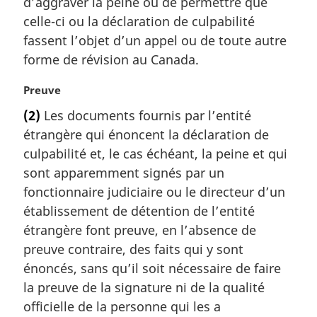
d’aggraver la peine ou de permettre que
g
celle-ci ou la déclaration de culpabilité
i
fassent l’objet d’un appel ou de toute autre
n
a
forme de révision au Canada.
l
e
N
Preuve
:
o
(2)
Les documents fournis par l’entité
t
étrangère qui énoncent la déclaration de
e
m
culpabilité et, le cas échéant, la peine et qui
a
sont apparemment signés par un
r
fonctionnaire judiciaire ou le directeur d’un
g
établissement de détention de l’entité
i
étrangère font preuve, en l’absence de
n
a
preuve contraire, des faits qui y sont
l
énoncés, sans qu’il soit nécessaire de faire
e
la preuve de la signature ni de la qualité
:
officielle de la personne qui les a