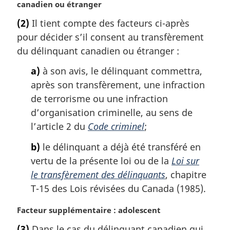
o
canadien ou étranger
t
(2)
Il tient compte des facteurs ci-après
e
pour décider s’il consent au transfèrement
m
a
du délinquant canadien ou étranger :
r
a)
à son avis, le délinquant commettra,
g
i
après son transfèrement, une infraction
n
de terrorisme ou une infraction
a
d’organisation criminelle, au sens de
l
l’article 2 du
Code criminel
;
e
:
b)
le délinquant a déjà été transféré en
vertu de la présente loi ou de la
Loi sur
le transfèrement des délinquants
, chapitre
T-15 des Lois révisées du Canada (1985).
N
Facteur supplémentaire : adolescent
o
(3)
Dans le cas du délinquant canadien qui