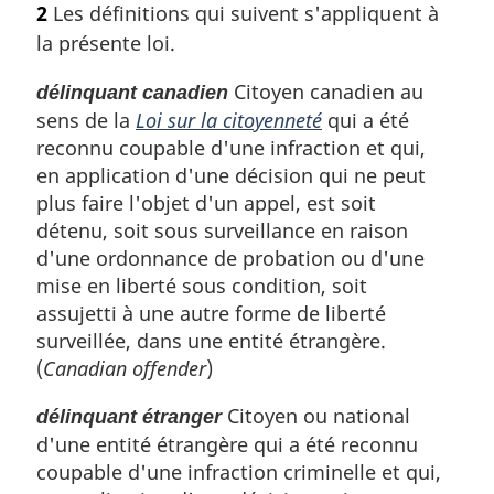
2
Les définitions qui suivent s'appliquent à
a
t
la présente loi.
l
e
e
m
Citoyen canadien au
délinquant canadien
:
a
sens de la
Loi sur la citoyenneté
qui a été
r
g
reconnu coupable d'une infraction et qui,
i
en application d'une décision qui ne peut
n
plus faire l'objet d'un appel, est soit
a
détenu, soit sous surveillance en raison
l
d'une ordonnance de probation ou d'une
e
mise en liberté sous condition, soit
:
assujetti à une autre forme de liberté
surveillée, dans une entité étrangère.
(
Canadian offender
)
Citoyen ou national
délinquant étranger
d'une entité étrangère qui a été reconnu
coupable d'une infraction criminelle et qui,