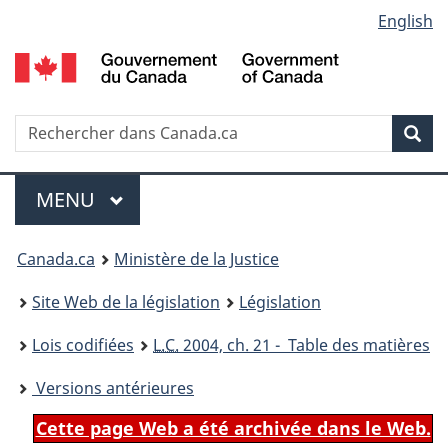
Language
English
Passer
Passer
Passer
au
à
à
selection
contenu
«
la
principal
À
version
propos
HTML
Recherche
R
Rec
de
simplifiée
d
ce
C
Menu
site
MENU
PRINCIPAL
You
Canada.ca
Ministère de la Justice
are
Site Web de la législation
Législation
here:
Lois codifiées
L.C.
2004, ch. 21 - Table des matières
Versions antérieures
Cette page Web a été archivée dans le Web.