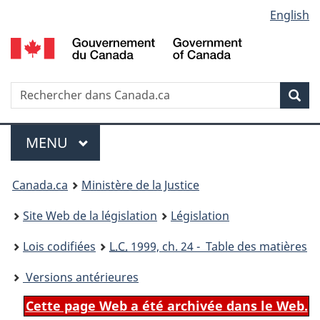
Language
English
Passer
Passer
Passer
au
à
à
selection
contenu
«
la
principal
À
version
propos
HTML
Recherche
R
Rec
de
simplifiée
d
ce
C
Menu
site
MENU
PRINCIPAL
You
Canada.ca
Ministère de la Justice
are
Site Web de la législation
Législation
here:
Lois codifiées
L.C.
1999, ch. 24 - Table des matières
Versions antérieures
Cette page Web a été archivée dans le Web.