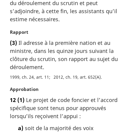
du déroulement du scrutin et peut
e
i
m
s’adjoindre, à cette fin, les assistants qu’il
n
a
a
estime nécessaires.
r
l
g
e
N
Rapport
i
:
o
(3)
Il adresse à la première nation et au
n
t
a
ministre, dans les quinze jours suivant la
e
l
m
clôture du scrutin, son rapport au sujet du
e
a
déroulement.
:
r
1999, ch. 24, art. 11
2012, ch. 19, art. 652(A)
g
i
N
Approbation
n
o
a
12
(1)
Le projet de code foncier et l’accord
t
l
spécifique sont tenus pour approuvés
e
e
m
lorsqu’ils reçoivent l’appui :
:
a
a)
soit de la majorité des voix
r