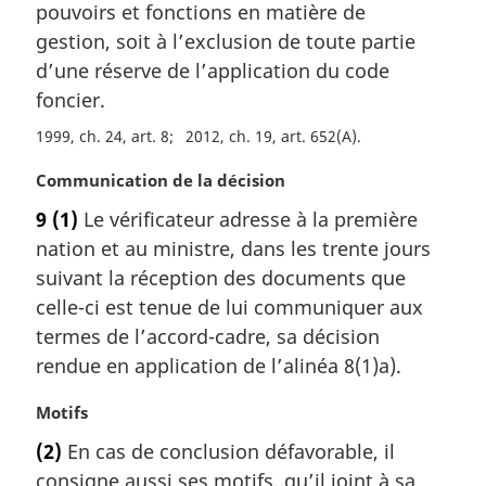
pouvoirs et fonctions en matière de
i
gestion, soit à l’exclusion de toute partie
n
a
d’une réserve de l’application du code
l
foncier.
e
:
1999, ch. 24, art. 8
2012, ch. 19, art. 652(A)
N
Communication de la décision
o
9
(1)
Le vérificateur adresse à la première
t
nation et au ministre, dans les trente jours
e
m
suivant la réception des documents que
a
celle-ci est tenue de lui communiquer aux
r
termes de l’accord-cadre, sa décision
g
rendue en application de l’alinéa 8(1)a).
i
n
N
Motifs
a
o
l
(2)
En cas de conclusion défavorable, il
t
e
consigne aussi ses motifs, qu’il joint à sa
e