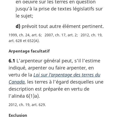
en oeuvre sur les terres en question
jusqu’à la prise de textes législatifs sur
le sujet;
d)
prévoit tout autre élément pertinent.
1999, ch. 24, art. 6
2007, ch. 17, art. 2
2012, ch. 19,
art. 628 et 652(A)
N
Arpentage facultatif
o
6.1
L’arpenteur général peut, s’il l’estime
t
indiqué, arpenter ou faire arpenter, en
e
m
vertu de la
Loi sur l’arpentage des terres du
a
Canada
, les terres à l’égard desquelles une
r
description est préparée en vertu de
g
l’alinéa 6(1)a).
i
n
2012, ch. 19, art. 629
a
l
N
Exclusion