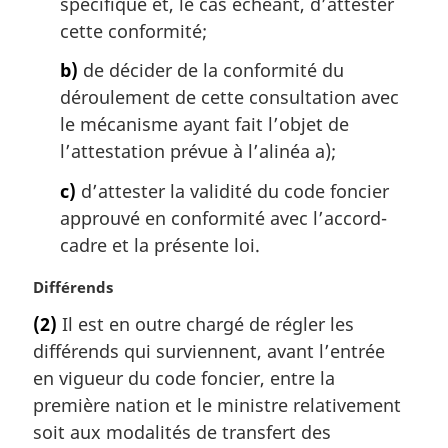
spécifique et, le cas échéant, d’attester
cette conformité;
b)
de décider de la conformité du
déroulement de cette consultation avec
le mécanisme ayant fait l’objet de
l’attestation prévue à l’alinéa a);
c)
d’attester la validité du code foncier
approuvé en conformité avec l’accord-
cadre et la présente loi.
N
Différends
o
(2)
Il est en outre chargé de régler les
t
différends qui surviennent, avant l’entrée
e
m
en vigueur du code foncier, entre la
a
première nation et le ministre relativement
r
soit aux modalités de transfert des
g