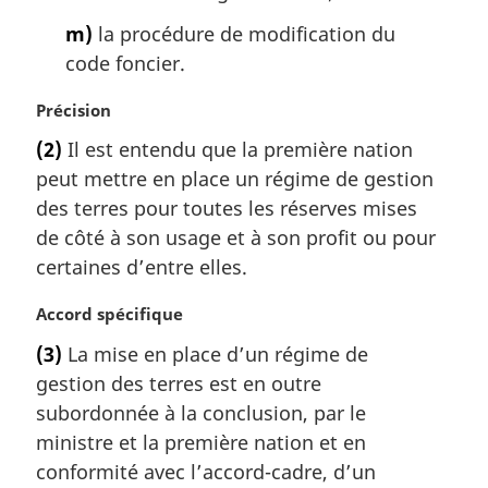
m)
la procédure de modification du
code foncier.
N
Précision
o
(2)
Il est entendu que la première nation
t
peut mettre en place un régime de gestion
e
m
des terres pour toutes les réserves mises
a
de côté à son usage et à son profit ou pour
r
certaines d’entre elles.
g
i
N
Accord spécifique
n
o
a
(3)
La mise en place d’un régime de
t
l
gestion des terres est en outre
e
e
m
subordonnée à la conclusion, par le
:
a
ministre et la première nation et en
r
conformité avec l’accord-cadre, d’un
g