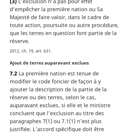
(3)
L’exclusion n’a pas pour effet
t
d’empêcher la première nation ou Sa
e
m
Majesté de faire valoir, dans le cadre de
a
toute action, poursuite ou autre procédure,
r
que les terres en question font partie de la
g
réserve.
i
n
2012, ch. 19, art. 631
a
l
N
Ajout de terres auparavant exclues
e
o
7.2
La première nation est tenue de
:
t
modifier le code foncier de façon à y
e
m
ajouter la description de la partie de la
a
réserve ou des terres, selon le cas,
r
auparavant exclues, si elle et le ministre
g
concluent que l’exclusion au titre des
i
paragraphes 7(1) ou 7.1(1) n’est plus
n
a
justifiée. L’accord spécifique doit être