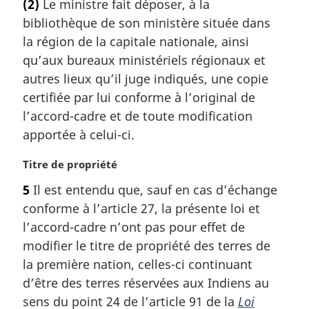
(2)
Le ministre fait déposer, à la
t
g
bibliothèque de son ministère située dans
e
i
m
la région de la capitale nationale, ainsi
n
a
a
qu’aux bureaux ministériels régionaux et
r
l
autres lieux qu’il juge indiqués, une copie
g
e
certifiée par lui conforme à l’original de
i
:
l’accord-cadre et de toute modification
n
a
apportée à celui-ci.
l
e
N
Titre de propriété
:
o
5
Il est entendu que, sauf en cas d’échange
t
conforme à l’article 27, la présente loi et
e
m
l’accord-cadre n’ont pas pour effet de
a
modifier le titre de propriété des terres de
r
la première nation, celles-ci continuant
g
d’être des terres réservées aux Indiens au
i
sens du point 24 de l’article 91 de la
Loi
n