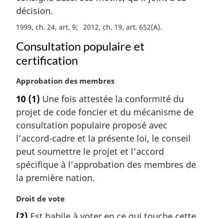
:
m
décision.
a
1999, ch. 24, art. 9
2012, ch. 19, art. 652(A)
r
g
Consultation populaire et
i
certification
n
a
N
Approbation des membres
l
o
e
10
(1)
Une fois attestée la conformité du
t
:
projet de code foncier et du mécanisme de
e
m
consultation populaire proposé avec
a
l’accord-cadre et la présente loi, le conseil
r
peut soumettre le projet et l’accord
g
spécifique à l’approbation des membres de
i
la première nation.
n
a
N
Droit de vote
l
o
e
(2)
Est habile à voter en ce qui touche cette