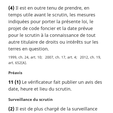
o
(4)
Il est en outre tenu de prendre, en
t
temps utile avant le scrutin, les mesures
e
m
indiquées pour porter la présente loi, le
a
projet de code foncier et la date prévue
r
pour le scrutin à la connaissance de tout
g
autre titulaire de droits ou intérêts sur les
i
terres en question.
n
a
1999, ch. 24, art. 10
2007, ch. 17, art. 4
2012, ch. 19,
l
art. 652(A)
e
:
N
Préavis
o
11
(1)
Le vérificateur fait publier un avis des
t
date, heure et lieu du scrutin.
e
m
N
Surveillance du scrutin
a
o
r
(2)
Il est de plus chargé de la surveillance
t
g