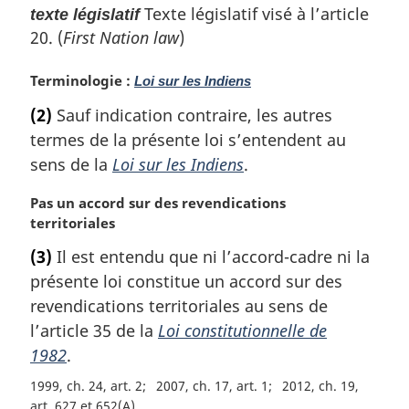
Texte législatif visé à l’article
texte législatif
20. (
First Nation law
)
N
Terminologie :
Loi sur les Indiens
o
(2)
Sauf indication contraire, les autres
t
termes de la présente loi s’entendent au
e
m
sens de la
Loi sur les Indiens
.
a
r
N
Pas un accord sur des revendications
g
o
territoriales
i
t
(3)
Il est entendu que ni l’accord-cadre ni la
n
e
présente loi constitue un accord sur des
a
m
l
a
revendications territoriales au sens de
e
r
l’article 35 de la
Loi constitutionnelle de
:
g
1982
.
i
n
1999, ch. 24, art. 2
2007, ch. 17, art. 1
2012, ch. 19,
a
art. 627 et 652(A)