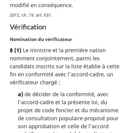
l
modifié en conséquence.
e
:
2012, ch. 19, art. 631
Vérification
N
Nomination du vérificateur
o
8
(1)
Le ministre et la première nation
t
nomment conjointement, parmi les
e
m
candidats inscrits sur la liste établie à cette
a
fin en conformité avec l’accord-cadre, un
r
vérificateur chargé :
g
i
a)
de décider de la conformité, avec
n
l’accord-cadre et la présente loi, du
a
projet de code foncier et du mécanisme
l
de consultation populaire proposé pour
e
:
son approbation et celle de l’accord