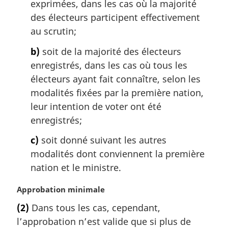
g
exprimées, dans les cas où la majorité
i
des électeurs participent effectivement
n
au scrutin;
a
l
b)
soit de la majorité des électeurs
e
enregistrés, dans les cas où tous les
:
électeurs ayant fait connaître, selon les
modalités fixées par la première nation,
leur intention de voter ont été
enregistrés;
c)
soit donné suivant les autres
modalités dont conviennent la première
nation et le ministre.
N
Approbation minimale
o
(2)
Dans tous les cas, cependant,
t
l’approbation n’est valide que si plus de
e