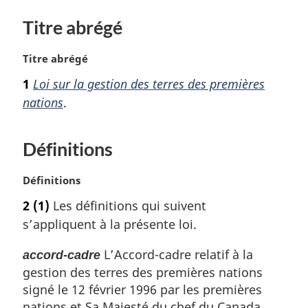
Titre abrégé
N
Titre abrégé
o
1
Loi sur la gestion des terres des premières
t
nations
.
e
m
a
Définitions
r
g
i
N
Définitions
n
o
2
(1)
Les définitions qui suivent
a
t
s’appliquent à la présente loi.
l
e
e
m
L’Accord-cadre relatif à la
accord-cadre
:
a
gestion des terres des premières nations
r
g
signé le 12 février 1996 par les premières
i
nations et Sa Majesté du chef du Canada,