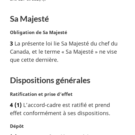
l
e
Sa Majesté
:
N
Obligation de Sa Majesté
o
3
La présente loi lie Sa Majesté du chef du
t
Canada, et le terme « Sa Majesté » ne vise
e
m
que cette dernière.
a
r
Dispositions générales
g
i
n
N
Ratification et prise d’effet
a
o
4
(1)
L’accord-cadre est ratifié et prend
l
t
e
effet conformément à ses dispositions.
e
:
m
N
Dépôt
a
o
r