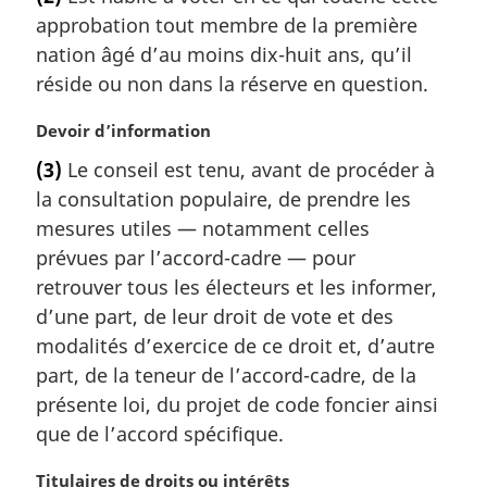
t
:
approbation tout membre de la première
e
m
nation âgé d’au moins dix-huit ans, qu’il
a
réside ou non dans la réserve en question.
r
g
N
Devoir d’information
i
o
(3)
Le conseil est tenu, avant de procéder à
n
t
a
la consultation populaire, de prendre les
e
l
m
mesures utiles — notamment celles
e
a
prévues par l’accord-cadre — pour
:
r
retrouver tous les électeurs et les informer,
g
d’une part, de leur droit de vote et des
i
modalités d’exercice de ce droit et, d’autre
n
a
part, de la teneur de l’accord-cadre, de la
l
présente loi, du projet de code foncier ainsi
e
que de l’accord spécifique.
:
N
Titulaires de droits ou intérêts