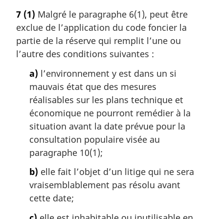
e
o
7
(1)
Malgré le paragraphe 6(1), peut être
:
t
exclue de l’application du code foncier la
e
m
partie de la réserve qui remplit l’une ou
a
l’autre des conditions suivantes :
r
g
a)
l’environnement y est dans un si
i
mauvais état que des mesures
n
réalisables sur les plans technique et
a
économique ne pourront remédier à la
l
situation avant la date prévue pour la
e
:
consultation populaire visée au
paragraphe 10(1);
b)
elle fait l’objet d’un litige qui ne sera
vraisemblablement pas résolu avant
cette date;
c)
elle est inhabitable ou inutilisable en