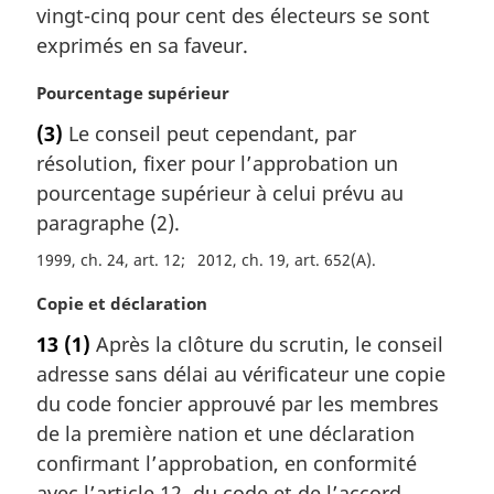
m
vingt-cinq pour cent des électeurs se sont
a
exprimés en sa faveur.
r
g
N
Pourcentage supérieur
i
o
(3)
Le conseil peut cependant, par
n
t
a
résolution, fixer pour l’approbation un
e
l
m
pourcentage supérieur à celui prévu au
e
a
paragraphe (2).
:
r
1999, ch. 24, art. 12
2012, ch. 19, art. 652(A)
g
i
N
Copie et déclaration
n
o
a
13
(1)
Après la clôture du scrutin, le conseil
t
l
adresse sans délai au vérificateur une copie
e
e
m
du code foncier approuvé par les membres
:
a
de la première nation et une déclaration
r
confirmant l’approbation, en conformité
g
avec l’article 12, du code et de l’accord