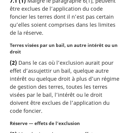
7.1
(1)
Malgré le paragraphe 6(1), peuvent
t
être exclues de l’application du code
e
m
foncier les terres dont il n’est pas certain
a
qu’elles soient comprises dans les limites
r
de la réserve.
g
i
N
Terres visées par un bail, un autre intérêt ou un
n
o
droit
a
t
l
(2)
Dans le cas où l’exclusion aurait pour
e
e
effet d’assujettir un bail, quelque autre
m
:
a
intérêt ou quelque droit à plus d’un régime
r
de gestion des terres, toutes les terres
g
visées par le bail, l’intérêt ou le droit
i
doivent être exclues de l’application du
n
code foncier.
a
l
N
Réserve — effets de l’exclusion
e
o
: