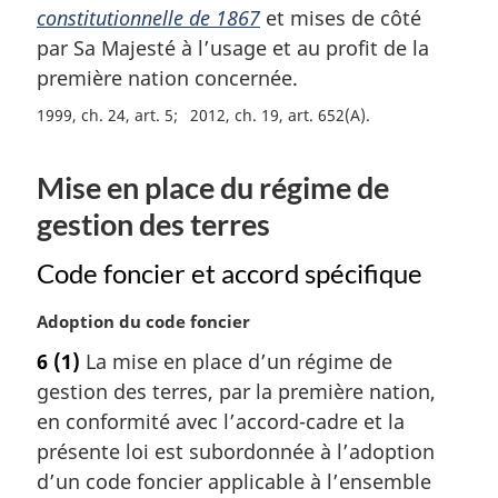
a
constitutionnelle de 1867
et mises de côté
l
par Sa Majesté à l’usage et au profit de la
e
première nation concernée.
:
1999, ch. 24, art. 5
2012, ch. 19, art. 652(A)
Mise en place du régime de
gestion des terres
Code foncier et accord spécifique
N
Adoption du code foncier
o
6
(1)
La mise en place d’un régime de
t
gestion des terres, par la première nation,
e
m
en conformité avec l’accord-cadre et la
a
présente loi est subordonnée à l’adoption
r
d’un code foncier applicable à l’ensemble
g