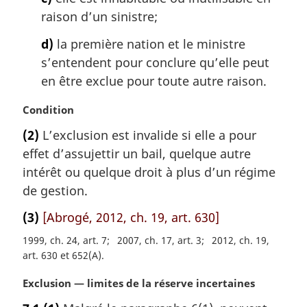
raison d’un sinistre;
d)
la première nation et le ministre
s’entendent pour conclure qu’elle peut
en être exclue pour toute autre raison.
N
Condition
o
(2)
L’exclusion est invalide si elle a pour
t
effet d’assujettir un bail, quelque autre
e
m
intérêt ou quelque droit à plus d’un régime
a
de gestion.
r
g
(3)
[Abrogé, 2012, ch. 19, art. 630]
i
1999, ch. 24, art. 7
2007, ch. 17, art. 3
2012, ch. 19,
n
art. 630 et 652(A)
a
l
N
Exclusion — limites de la réserve incertaines
e
o
: