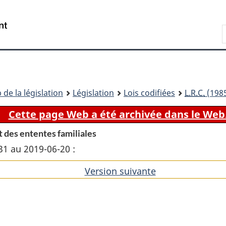
Passer
Passer
Passer
au
à
à
Recherche
contenu
«
la
principal
À
version
propos
HTML
de
simplifiée
ce
 de la législation
Législation
Lois codifiées
L.R.C.
(1985
site
Cette page Web a été archivée dans le Web
t des ententes familiales
31 au 2019-06-20 :
Version suivante
de
l'article