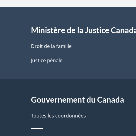
d
e
l
Ministère de la Justice Canad
a
Droit de la famille
p
Justice pénale
a
g
Gouvernement du Canada
e
Toutes les coordonnées