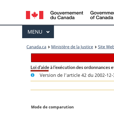
Language
selection
Menu
MENU
PRINCIPAL
You
Canada.ca
Ministère de la Justice
Site Web
are
here:
Loi d’aide à l’exécution des ordonnances e
Version de l'article 42 du 2002-12-
N
Mode de comparution
o