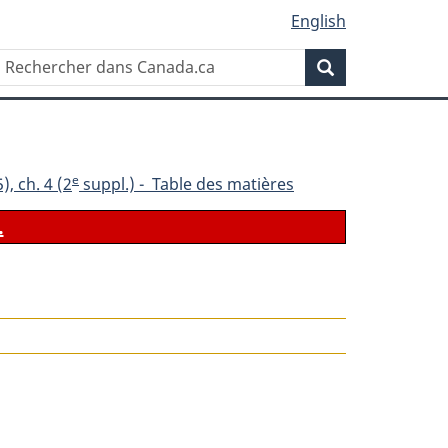
English
Rechercher
Recherche
dans
Canada.ca
e
), ch. 4 (2
suppl.) - Table des matières
.