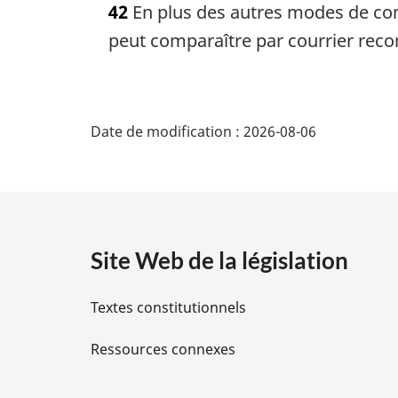
42
En plus des autres modes de compa
t
e
peut comparaître par courrier rec
m
a
r
D
g
Date de modification :
2026-08-06
i
é
n
a
t
l
e
a
:
Site Web de la législation
i
Textes constitutionnels
l
Ressources connexes
s