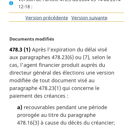
12-18 :
Version précédente
de
Version suivante
de
l'article
l'article
N
Documents modifiés
o
478.3
(1)
Après l’expiration du délai visé
t
aux paragraphes 478.23(6) ou (7), selon le
e
m
cas, l’agent financier produit auprès du
a
directeur général des élections une version
r
modifiée de tout document visé au
g
paragraphe 478.23(1) qui concerne le
i
paiement des créances :
n
a
a)
recouvrables pendant une période
l
prorogée au titre du paragraphe
e
:
478.16(3) à cause du décès du créancier;