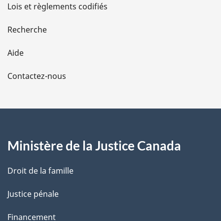
d
Lois et règlements codifiés
e
Recherche
l
Aide
a
Contactez-nous
p
a
g
Ministère de la Justice Canada
e
Droit de la famille
Justice pénale
Financement