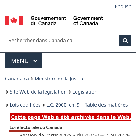
Language
English
Passer
Passer
Passer
au
à
à
selection
contenu
«
la
principal
À
version
propos
HTML
Recherche
R
Rec
de
simplifiée
d
ce
C
Menu
site
MENU
PRINCIPAL
You
Canada.ca
Ministère de la Justice
are
Site Web de la législation
Législation
here:
Lois codifiées
L.C.
2000, ch. 9 - Table des matières
Cette page Web a été archivée dans le Web.
Loi électorale du Canada
Version de l'article 478.3 du 2004-05-14 au 2014-