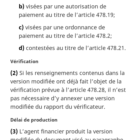
b)
visées par une autorisation de
paiement au titre de l’article 478.19;
c)
visées par une ordonnance de
paiement au titre de l’article 478.2;
d)
contestées au titre de l’article 478.21.
N
Vérification
o
(2)
Si les renseignements contenus dans la
t
version modifiée ont déjà fait l’objet de la
e
m
vérification prévue à l’article 478.28, il n’est
a
pas nécessaire d’y annexer une version
r
modifiée du rapport du vérificateur.
g
i
N
Délai de production
n
o
a
(3)
L’agent financier produit la version
t
l
modifiée du document visé au paragraphe