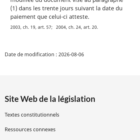
e
e
m
(1) dans les trente jours suivant la date du
:
a
paiement que celui-ci atteste.
r
2003, ch. 19, art. 57
2004, ch. 24, art. 20
g
i
n
D
a
Date de modification :
2026-08-06
l
é
e
:
t
a
Site Web de la législation
i
l
Textes constitutionnels
s
Ressources connexes