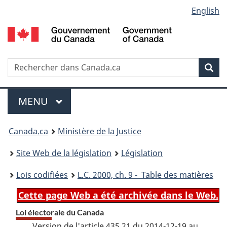
Language
English
Passer
Passer
Passer
au
à
à
selection
contenu
«
la
principal
À
version
propos
HTML
Recherche
R
Rec
de
simplifiée
d
ce
C
Menu
site
MENU
PRINCIPAL
You
Canada.ca
Ministère de la Justice
are
Site Web de la législation
Législation
here:
Lois codifiées
L.C.
2000, ch. 9 - Table des matières
Cette page Web a été archivée dans le Web.
Loi électorale du Canada
Version de l'article 435.21 du 2014-12-19 au