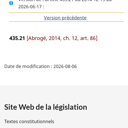
2026-06-17 :
Version précédente
de
l'article
435.21
[Abrogé, 2014, ch. 12, art. 86]
D
Date de modification :
2026-08-06
é
t
a
Site Web de la législation
i
l
Textes constitutionnels