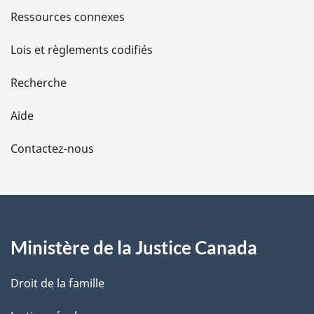
s
Ressources connexes
d
Lois et règlements codifiés
e
Recherche
l
Aide
a
Contactez-nous
p
a
g
Ministère de la Justice Canada
e
Droit de la famille