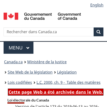
Language
English
Passer
Passer
Passer
au
à
à
selection
contenu
«
la
principal
À
version
propos
HTML
Recherche
R
Rec
de
simplifiée
d
ce
C
Menu
site
MENU
PRINCIPAL
You
Canada.ca
Ministère de la Justice
are
Site Web de la législation
Législation
here:
Lois codifiées
L.C.
2000, ch. 9 - Table des matières
Cette page Web a été archivée dans le Web.
Loi électorale du Canada
Version de l'article 173 du 2019-06-13 au 2026-