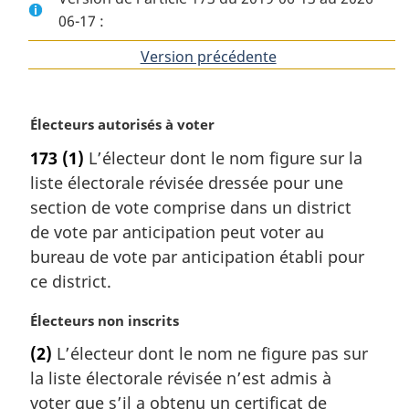
06-17 :
Version précédente
de
l'article
N
Électeurs autorisés à voter
o
173
(1)
L’électeur dont le nom figure sur la
t
liste électorale révisée dressée pour une
e
m
section de vote comprise dans un district
a
de vote par anticipation peut voter au
r
bureau de vote par anticipation établi pour
g
ce district.
i
n
N
Électeurs non inscrits
a
o
l
(2)
L’électeur dont le nom ne figure pas sur
t
e
la liste électorale révisée n’est admis à
e
:
m
voter que s’il a obtenu un certificat de