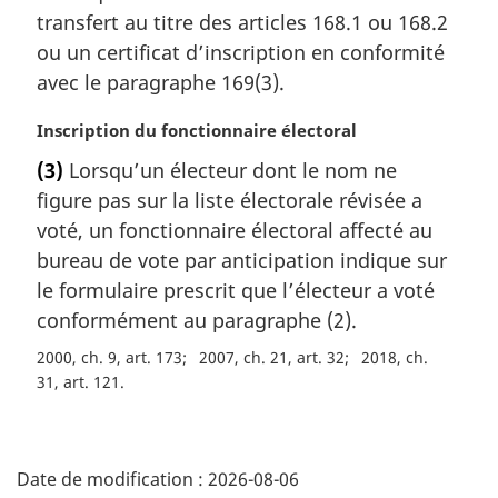
a
transfert au titre des articles 168.1 ou 168.2
r
ou un certificat d’inscription en conformité
g
avec le paragraphe 169(3).
i
n
N
Inscription du fonctionnaire électoral
a
o
l
(3)
Lorsqu’un électeur dont le nom ne
t
e
figure pas sur la liste électorale révisée a
e
:
m
voté, un fonctionnaire électoral affecté au
a
bureau de vote par anticipation indique sur
r
le formulaire prescrit que l’électeur a voté
g
conformément au paragraphe (2).
i
n
2000, ch. 9, art. 173
2007, ch. 21, art. 32
2018, ch.
a
31, art. 121
l
e
D
:
Date de modification :
2026-08-06