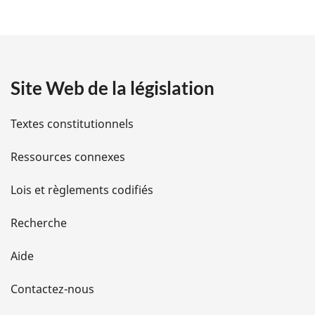
é
t
a
Site Web de la législation
i
l
Textes constitutionnels
s
Ressources connexes
d
Lois et règlements codifiés
e
Recherche
l
Aide
a
Contactez-nous
p