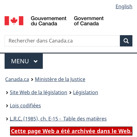
Language
English
Passer
Passer
Passer
au
à
à
selection
contenu
«
la
principal
À
version
propos
HTML
Recherche
R
Rec
de
simplifiée
d
ce
C
Menu
site
MENU
PRINCIPAL
You
Canada.ca
Ministère de la Justice
are
Site Web de la législation
Législation
here:
Lois codifiées
L.R.C.
(1985), ch. E-15 - Table des matières
Cette page Web a été archivée dans le Web.