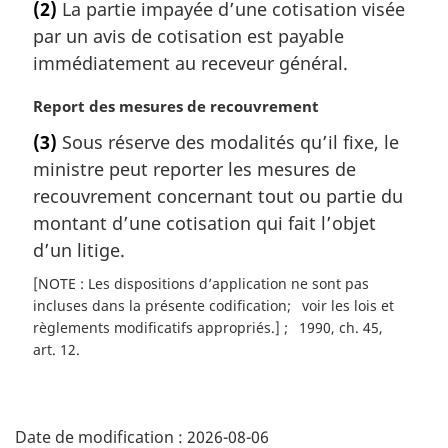
(2)
La partie impayée d’une cotisation visée
t
:
par un avis de cotisation est payable
e
m
immédiatement au receveur général.
a
r
N
Report des mesures de recouvrement
g
o
(3)
Sous réserve des modalités qu’il fixe, le
i
t
ministre peut reporter les mesures de
n
e
a
m
recouvrement concernant tout ou partie du
l
a
montant d’une cotisation qui fait l’objet
e
r
d’un litige.
:
g
i
[NOTE : Les dispositions d’application ne sont pas
n
incluses dans la présente codification
voir les lois et
a
règlements modificatifs appropriés.]
1990, ch. 45,
l
art. 12
e
:
D
Date de modification :
2026-08-06