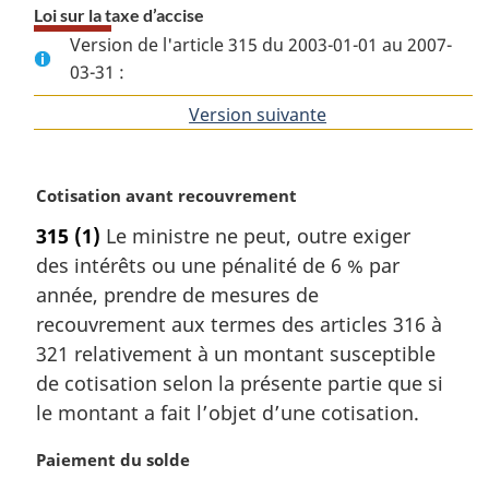
Loi sur la taxe d’accise
Version de l'article 315 du 2003-01-01 au 2007-
03-31 :
Version suivante
de
l'article
N
Cotisation avant recouvrement
o
315
(1)
Le ministre ne peut, outre exiger
t
des intérêts ou une pénalité de 6 % par
e
m
année, prendre de mesures de
a
recouvrement aux termes des articles 316 à
r
321 relativement à un montant susceptible
g
de cotisation selon la présente partie que si
i
le montant a fait l’objet d’une cotisation.
n
a
N
Paiement du solde
l
o
e