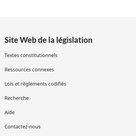
é
t
a
Site Web de la législation
i
l
Textes constitutionnels
s
Ressources connexes
d
Lois et règlements codifiés
e
Recherche
l
Aide
a
Contactez-nous
p