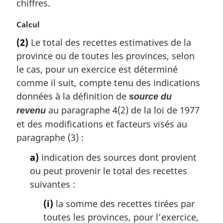
chiffres.
:
N
Calcul
o
(2)
Le total des recettes estimatives de la
t
province ou de toutes les provinces, selon
e
m
le cas, pour un exercice est déterminé
a
comme il suit, compte tenu des indications
r
données à la définition de
source du
g
au paragraphe 4(2) de la loi de 1977
revenu
i
n
et des modifications et facteurs visés au
a
paragraphe (3) :
l
e
a)
indication des sources dont provient
:
ou peut provenir le total des recettes
suivantes :
(i)
la somme des recettes tirées par
toutes les provinces, pour l’exercice,