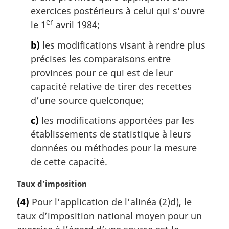
i
exercices postérieurs à celui qui s’ouvre
n
er
le 1
avril 1984;
a
l
b)
les modifications visant à rendre plus
e
précises les comparaisons entre
:
provinces pour ce qui est de leur
capacité relative de tirer des recettes
d’une source quelconque;
c)
les modifications apportées par les
établissements de statistique à leurs
données ou méthodes pour la mesure
de cette capacité.
N
Taux d’imposition
o
(4)
Pour l’application de l’alinéa (2)d), le
t
taux d’imposition national moyen pour un
e
m