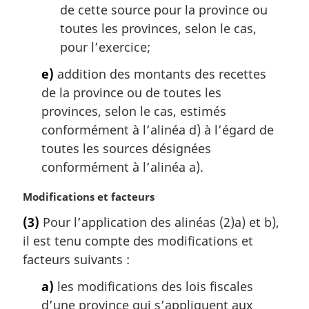
de cette source pour la province ou
toutes les provinces, selon le cas,
pour l’exercice;
e)
addition des montants des recettes
de la province ou de toutes les
provinces, selon le cas, estimés
conformément à l’alinéa d) à l’égard de
toutes les sources désignées
conformément à l’alinéa a).
N
Modifications et facteurs
o
(3)
Pour l’application des alinéas (2)a) et b),
t
il est tenu compte des modifications et
e
m
facteurs suivants :
a
a)
les modifications des lois fiscales
r
g
d’une province qui s’appliquent aux