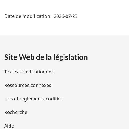
D
Date de modification :
2026-07-23
é
t
a
Site Web de la législation
i
l
Textes constitutionnels
s
Ressources connexes
d
Lois et règlements codifiés
e
Recherche
l
Aide