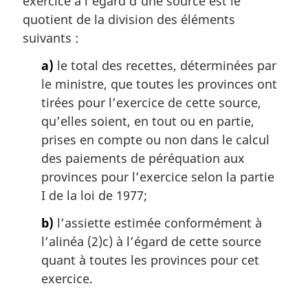
exercice à l’égard d’une source est le
a
quotient de la division des éléments
r
suivants :
g
i
a)
le total des recettes, déterminées par
n
le ministre, que toutes les provinces ont
a
tirées pour l’exercice de cette source,
l
qu’elles soient, en tout ou en partie,
e
:
prises en compte ou non dans le calcul
des paiements de péréquation aux
provinces pour l’exercice selon la partie
I de la loi de 1977;
b)
l’assiette estimée conformément à
l’alinéa (2)c) à l’égard de cette source
quant à toutes les provinces pour cet
exercice.