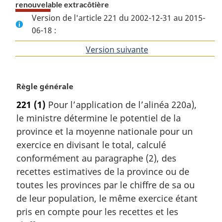
renouvelable extracôtière
Version de l'article 221 du 2002-12-31 au 2015-
06-18 :
Version suivante
de
l'article
N
Règle générale
o
221
(1)
Pour l’application de l’alinéa 220a),
t
le ministre détermine le potentiel de la
e
m
province et la moyenne nationale pour un
a
exercice en divisant le total, calculé
r
conformément au paragraphe (2), des
g
recettes estimatives de la province ou de
i
toutes les provinces par le chiffre de sa ou
n
a
de leur population, le même exercice étant
l
pris en compte pour les recettes et les
e