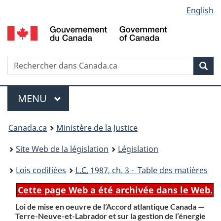
Language
English
Passer
Passer
Passer
au
à
à
selection
contenu
«
la
principal
À
version
propos
HTML
Recherche
R
Rec
de
simplifiée
d
ce
C
Menu
site
MENU
PRINCIPAL
You
Canada.ca
Ministère de la Justice
are
Site Web de la législation
Législation
here:
Lois codifiées
L.C.
1987, ch. 3 - Table des matières
Cette page Web a été archivée dans le Web.
Loi de mise en oeuvre de l’Accord atlantique Canada —
Terre-Neuve-et-Labrador et sur la gestion de l’énergie