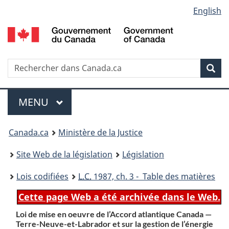
Language
English
Passer
Passer
Passer
au
à
à
selection
contenu
«
la
principal
À
version
propos
HTML
Recherche
R
Rec
de
simplifiée
d
ce
C
Menu
site
MENU
PRINCIPAL
You
Canada.ca
Ministère de la Justice
are
Site Web de la législation
Législation
here:
Lois codifiées
L.C.
1987, ch. 3 - Table des matières
Cette page Web a été archivée dans le Web.
Loi de mise en oeuvre de l’Accord atlantique Canada —
Terre-Neuve-et-Labrador et sur la gestion de l’énergie