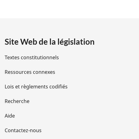
é
:
t
a
Site Web de la législation
i
l
Textes constitutionnels
s
Ressources connexes
d
Lois et règlements codifiés
e
Recherche
l
Aide
a
Contactez-nous
p