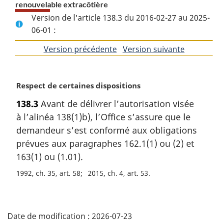
renouvelable extracôtière
Version de l'article 138.3 du 2016-02-27 au 2025-
06-01 :
Version précédente
de
Version suivante
de
l'article
l'article
N
Respect de certaines dispositions
o
138.3
Avant de délivrer l’autorisation visée
t
à l’alinéa 138(1)b), l’Office s’assure que le
e
m
demandeur s’est conformé aux obligations
a
prévues aux paragraphes 162.1(1) ou (2) et
r
163(1) ou (1.01).
g
i
1992, ch. 35, art. 58
2015, ch. 4, art. 53
n
a
D
l
e
Date de modification :
2026-07-23