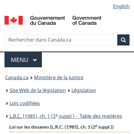
Language
English
Passer
Passer
Passer
au
à
à
selection
contenu
«
la
principal
À
version
propos
HTML
Recherche
R
Rec
de
simplifiée
d
ce
C
Menu
site
MENU
PRINCIPAL
You
Canada.ca
Ministère de la Justice
are
Site Web de la législation
Législation
here:
Lois codifiées
e
L.R.C.
(1985), ch. 1 (2
suppl.) - Table des matières
e
Loi sur les douanes (L.R.C. (1985), ch. 1 (2
suppl.))