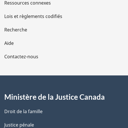
s
Ressources connexes
d
Lois et règlements codifiés
e
Recherche
l
Aide
a
Contactez-nous
p
a
g
Ministère de la Justice Canada
e
Droit de la famille
Justice pénale