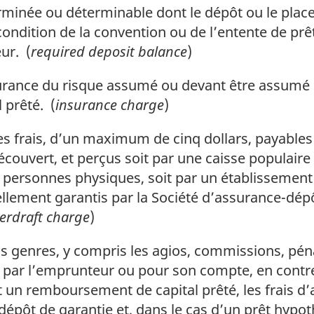
inée ou déterminable dont le dépôt ou le plac
dition de la convention ou de l’entente de prêt,
ur. (
required deposit balance
)
urance du risque assumé ou devant être assumé p
 prêté. (
insurance charge
)
s frais, d’un maximum de cinq dollars, payables
découvert, et perçus soit par une caisse populair
personnes physiques, soit par un établissement
ellement garantis par la Société d’assurance-dép
erdraft charge
)
 genres, y compris les agios, commissions, péna
t par l’emprunteur ou pour son compte, en contre
t un remboursement de capital prêté, les frais d’as
dépôt de garantie et, dans le cas d’un prêt hypo