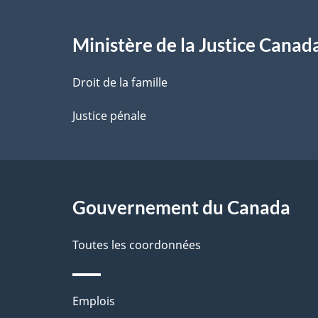
e
l
Ministère de la Justice Canad
a
Droit de la famille
p
Justice pénale
a
g
Gouvernement du Canada
e
Toutes les coordonnées
Thèmes
Emplois