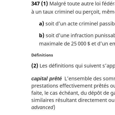
347
(1)
Malgré toute autre loi fédé
t
e
à un taux criminel ou perçoit, même
m
a
a)
soit d’un acte criminel pass
r
g
b)
soit d’une infraction puniss
i
maximale de 25 000 $ et d’un e
n
a
N
Définitions
l
o
e
(2)
Les définitions qui suivent s’app
t
:
e
L’ensemble des sommes
capital prêté
m
a
prestations effectivement prêtés ou
r
faite, le cas échéant, du dépôt de 
g
similaires résultant directement ou
i
advanced
)
n
a