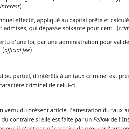
interest
)
nnuel effectif, appliqué au capital prêté et calc
t admises, qui dépasse soixante pour cent. (
crim
rtu d’une loi, par une administration pour valid
 (
official fee
)
 ou partiel, d’intérêts à un taux criminel est p
caractère criminel de celui-ci.
vertu du présent article, l’attestation du taux an
 du contraire si elle est faite par un
Fellow
de l’In
l’appui; il n’est pas nécessaire de prouver l’authen