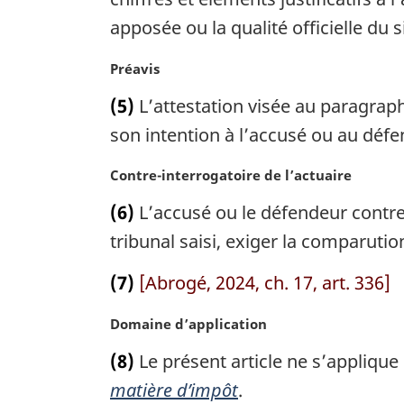
a
a
apposée ou la qualité officielle du s
l
r
e
g
:
N
Préavis
i
o
n
(5)
L’attestation visée au paragraph
t
a
e
son intention à l’accusé ou au défe
l
m
e
a
:
N
Contre-interrogatoire de l’actuaire
r
o
(6)
L’accusé ou le défendeur contre 
g
t
i
e
tribunal saisi, exiger la comparutio
n
m
a
a
(7)
[Abrogé, 2024, ch. 17, art. 336]
l
r
e
g
N
Domaine d’application
:
i
o
(8)
Le présent article ne s’applique
n
t
a
e
matière d’impôt
.
l