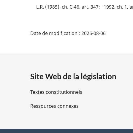
m
L.R. (1985), ch. C-46, art. 347
1992, ch. 1, a
e
a
:
r
g
D
i
Date de modification :
2026-08-06
n
é
a
l
t
e
:
a
Site Web de la législation
i
Textes constitutionnels
l
Ressources connexes
s
d