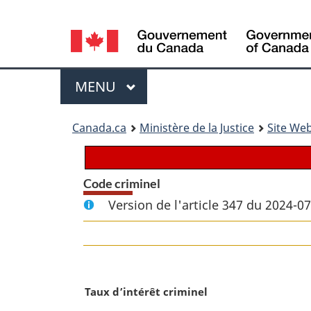
Language
selection
Menu
MENU
PRINCIPAL
You
Canada.ca
Ministère de la Justice
Site Web
are
here:
Code criminel
Version de l'article 347 du 2024-0
N
Taux d’intérêt criminel
o