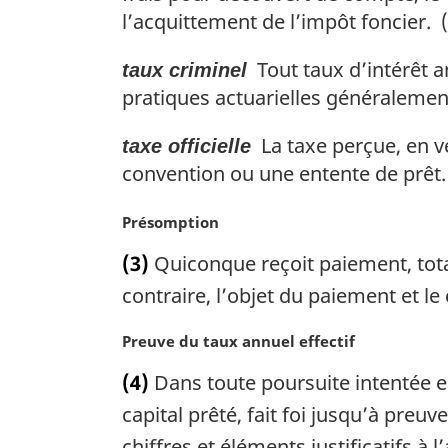
l’acquittement de l’impôt foncier. (
Tout taux d’intérêt a
taux criminel
pratiques actuarielles généralemen
La taxe perçue, en ve
taxe officielle
convention ou une entente de prêt.
N
Présomption
o
(3)
Quiconque reçoit paiement, total
t
e
contraire, l’objet du paiement et le 
m
a
N
Preuve du taux annuel effectif
r
o
(4)
Dans toute poursuite intentée en 
g
t
i
e
capital prêté, fait foi jusqu’à preuve
n
m
chiffres et éléments justificatifs à 