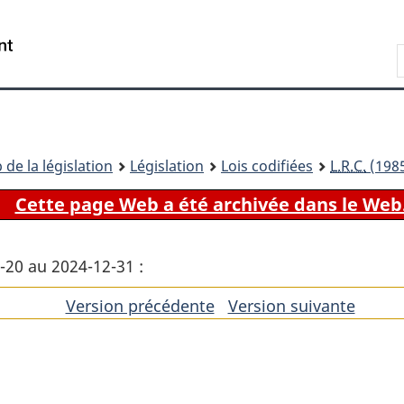
Passer
Passer
Passer
au
à
à
Recherche
contenu
«
la
principal
À
version
propos
HTML
de
simplifiée
ce
 de la législation
Législation
Lois codifiées
L.R.C.
(1985
site
Cette page Web a été archivée dans le Web
7-20 au 2024-12-31 :
Version précédente
de
Version suivante
de
l'article
l'artic