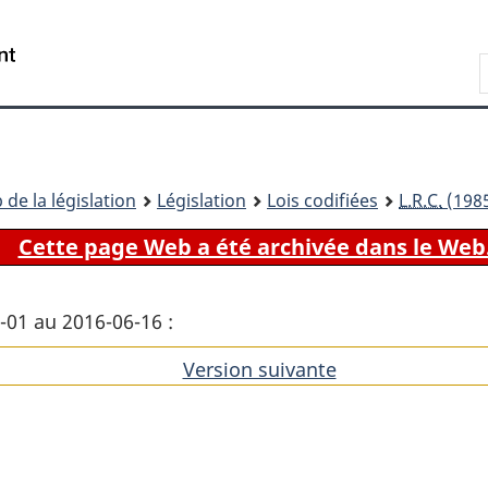
Passer
Passer
Passer
au
à
à
Recherche
contenu
«
la
principal
À
version
propos
HTML
de
simplifiée
ce
 de la législation
Législation
Lois codifiées
L.R.C.
(1985
site
Cette page Web a été archivée dans le Web
1-01 au 2016-06-16 :
Version suivante
de
l'article