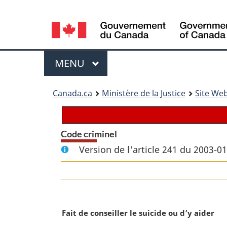
Language
selection
Menu
MENU
PRINCIPAL
You
Canada.ca
Ministère de la Justice
Site Web
are
here:
Code criminel
Version de l'article 241 du 2003-0
N
Fait de conseiller le suicide ou d’y aider
o