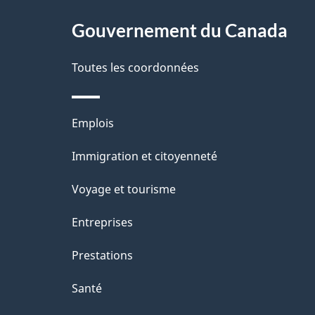
g
Gouvernement du Canada
e
Toutes les coordonnées
Thèmes
Emplois
et
Immigration et citoyenneté
sujets
Voyage et tourisme
Entreprises
Prestations
Santé