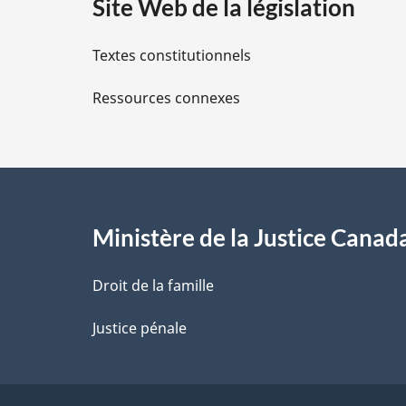
Site Web de la législation
i
Textes constitutionnels
l
Ressources connexes
s
d
e
l
Ministère de la Justice Canad
a
Droit de la famille
p
Justice pénale
a