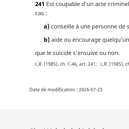
241
Est coupable d’un acte crimine
t
e
cas :
m
a
a)
conseille à une personne de 
r
g
b)
aide ou encourage quelqu’un 
i
n
que le suicide s’ensuive ou non.
a
L.R. (1985), ch. C-46, art. 241
L.R. (1985), c
l
e
:
D
Date de modification :
2026-07-23
é
t
a