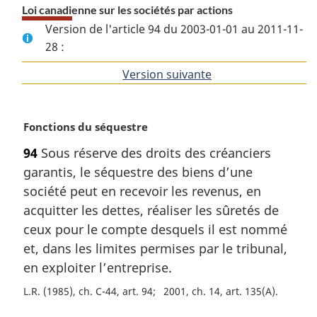
Loi canadienne sur les sociétés par actions
Version de l'article 94 du 2003-01-01 au 2011-11-
28 :
Version suivante
de
l'article
N
Fonctions du séquestre
o
94
Sous réserve des droits des créanciers
t
garantis, le séquestre des biens d’une
e
m
société peut en recevoir les revenus, en
a
acquitter les dettes, réaliser les sûretés de
r
ceux pour le compte desquels il est nommé
g
et, dans les limites permises par le tribunal,
i
en exploiter l’entreprise.
n
a
L.R. (1985), ch. C-44, art. 94
2001, ch. 14, art. 135(A)
l
e