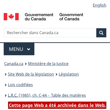
Language
English
Passer
Passer
Passer
au
à
à
selection
contenu
«
la
principal
À
version
propos
HTML
Recherche
R
Rec
de
simplifiée
d
ce
C
Menu
site
MENU
PRINCIPAL
You
Canada.ca
Ministère de la Justice
are
Site Web de la législation
Législation
here:
Lois codifiées
L.R.C.
(1985), ch. C-44 - Table des matières
Cette page Web a été archivée dans le Web.