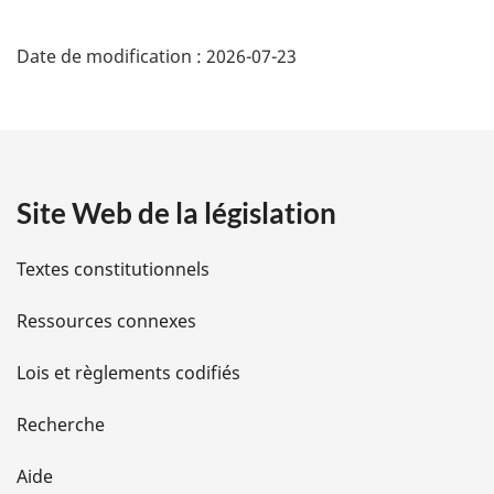
D
:
Date de modification :
2026-07-23
é
t
a
Site Web de la législation
i
l
Textes constitutionnels
s
Ressources connexes
d
Lois et règlements codifiés
e
Recherche
l
Aide