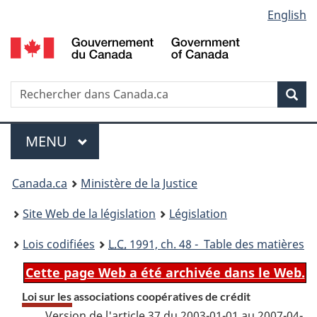
Language
English
Passer
Passer
Passer
au
à
à
selection
contenu
«
la
principal
À
version
propos
HTML
Recherche
R
Rec
de
simplifiée
d
ce
C
Menu
site
MENU
PRINCIPAL
You
Canada.ca
Ministère de la Justice
are
Site Web de la législation
Législation
here:
Lois codifiées
L.C.
1991, ch. 48 - Table des matières
Cette page Web a été archivée dans le Web.
Loi sur les associations coopératives de crédit
Version de l'article 37 du 2003-01-01 au 2007-04-