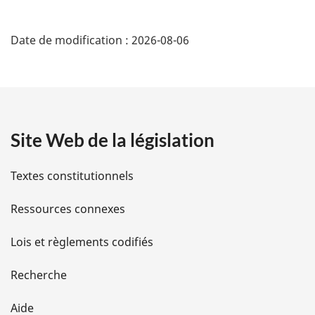
D
Date de modification :
2026-08-06
é
t
a
Site Web de la législation
i
l
Textes constitutionnels
s
Ressources connexes
d
Lois et règlements codifiés
e
Recherche
l
Aide