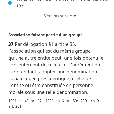
19 :
Version suivante
de
l'article
N
Association faisant partie d’un groupe
o
37
Par dérogation à l’article 35,
t
l’association qui est du même groupe
e
m
qu’une autre entité peut, une fois obtenu le
a
consentement de celle-ci et l’agrément du
r
surintendant, adopter une dénomination
g
sociale à peu près identique à celle de
i
l’entité ou être constituée en personne
n
a
morale sous une telle dénomination.
l
1991, ch. 48, art. 37
1996, ch. 6, art. 50
2001, ch. 9,
e
art. 261
: