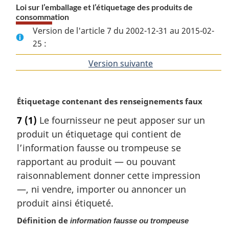
Loi sur l’emballage et l’étiquetage des produits de
consommation
Version de l'article 7 du 2002-12-31 au 2015-02-
25 :
Version suivante
de
l'article
N
Étiquetage contenant des renseignements faux
o
7
(1)
Le fournisseur ne peut apposer sur un
t
produit un étiquetage qui contient de
e
m
l’information fausse ou trompeuse se
a
rapportant au produit — ou pouvant
r
raisonnablement donner cette impression
g
—, ni vendre, importer ou annoncer un
i
produit ainsi étiqueté.
n
a
Définition de
information fausse ou trompeuse
l