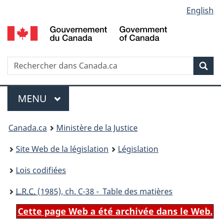
Language
English
Passer
Passer
Passer
au
à
à
selection
contenu
«
la
principal
À
version
propos
HTML
Recherche
R
Rec
de
simplifiée
d
ce
C
Menu
site
MENU
PRINCIPAL
You
Canada.ca
Ministère de la Justice
are
Site Web de la législation
Législation
here:
Lois codifiées
L.R.C.
(1985), ch. C-38 - Table des matières
Cette page Web a été archivée dans le Web.