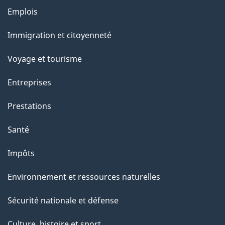
Thèmes
Emplois
et
Immigration et citoyenneté
sujets
Voyage et tourisme
Entreprises
Prestations
Santé
Impôts
Environnement et ressources naturelles
Sécurité nationale et défense
Culture, histoire et sport