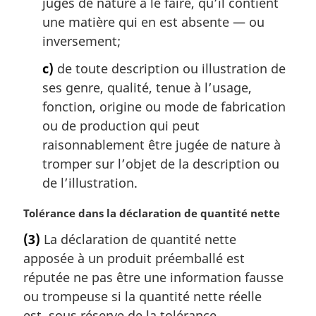
jugés de nature à le faire, qu’il contient
une matière qui en est absente — ou
inversement;
c)
de toute description ou illustration de
ses genre, qualité, tenue à l’usage,
fonction, origine ou mode de fabrication
ou de production qui peut
raisonnablement être jugée de nature à
tromper sur l’objet de la description ou
de l’illustration.
N
Tolérance dans la déclaration de quantité nette
o
(3)
La déclaration de quantité nette
t
apposée à un produit préemballé est
e
m
réputée ne pas être une information fausse
a
ou trompeuse si la quantité nette réelle
r
est, sous réserve de la tolérance