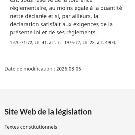
g
réglementaire, au moins égale à la quantité
i
nette déclarée et si, par ailleurs, la
n
a
déclaration satisfait aux exigences de la
l
présente loi et de ses règlements.
e
:
1970-71-72, ch. 41, art. 7
1976-77, ch. 28, art. 49(F)
D
Date de modification :
2026-08-06
é
t
a
Site Web de la législation
i
l
Textes constitutionnels