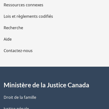
s
Ressources connexes
d
Lois et règlements codifiés
e
Recherche
l
Aide
a
Contactez-nous
p
a
g
Ministère de la Justice Canada
e
Droit de la famille
Justice pénale