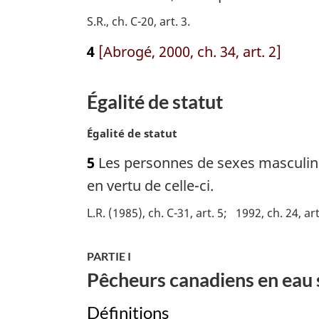
g
S.R., ch. C-20, art. 3
i
n
4
[Abrogé, 2000, ch. 34, art. 2]
a
l
e
Égalité de statut
:
N
Égalité de statut
o
5
Les personnes de sexes masculin et
t
e
en vertu de celle-ci.
m
L.R. (1985), ch. C-31, art. 5
1992, ch. 24, art
a
r
g
PARTIE I
i
Pêcheurs canadiens en eau 
n
a
Définitions
l