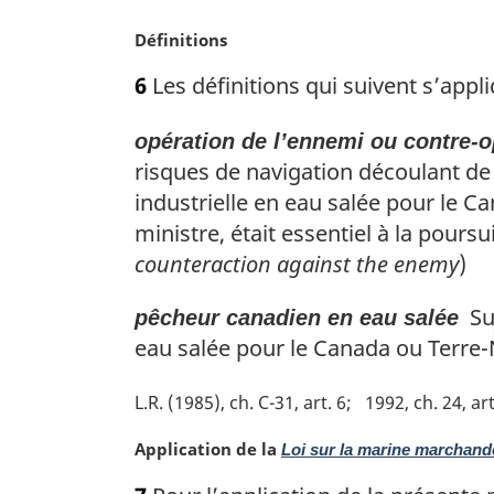
e
N
Définitions
:
o
6
Les définitions qui suivent s’appli
t
e
opération de l’ennemi ou contre-o
m
a
risques de navigation découlant de
r
industrielle en eau salée pour le C
g
ministre, était essentiel à la pours
i
counteraction against the enemy
)
n
a
Suj
pêcheur canadien en eau salée
l
e
eau salée pour le Canada ou Terre-
:
L.R. (1985), ch. C-31, art. 6
1992, ch. 24, art
N
Application de la
Loi sur la marine marchan
o