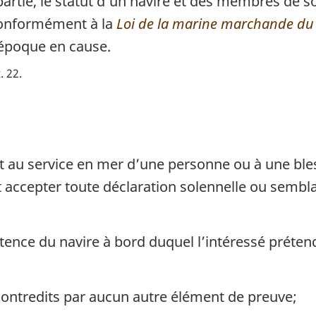
partie, le statut d’un navire et des membres de s
 conformément à la
Loi de la marine marchande du
l’époque en cause.
. 22
ant au service en mer d’une personne ou à une b
 accepter toute déclaration solennelle ou semblabl
tence du navire à bord duquel l’intéressé prétend
ontredits par aucun autre élément de preuve;