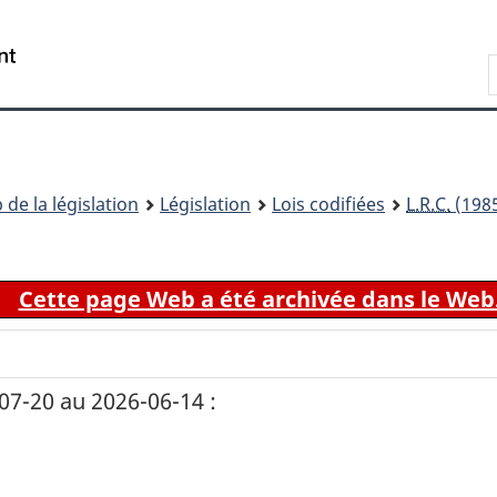
Passer
Passer
Passer
au
à
à
Recherche
contenu
«
la
principal
À
version
propos
HTML
de
simplifiée
ce
 de la législation
Législation
Lois codifiées
L.R.C.
(1985
site
Cette page Web a été archivée dans le Web
7-20 au 2026-06-14 :