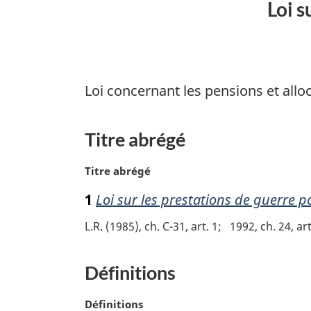
Loi s
Loi concernant les pensions et allo
Titre abrégé
N
Titre abrégé
o
1
Loi sur les prestations de guerre po
t
e
L.R. (1985), ch. C-31, art. 1
1992, ch. 24, art
m
a
r
Définitions
g
i
N
Définitions