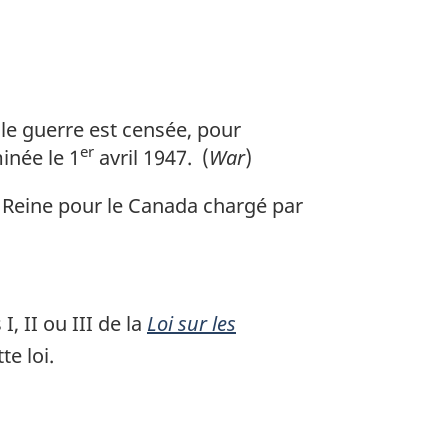
elle guerre est censée, pour
er
inée le 1
avril 1947. (
War
)
 Reine pour le Canada chargé par
, II ou III de la
Loi sur les
e loi.