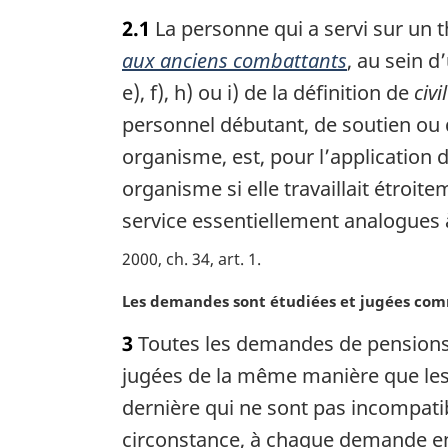
o
i
2.1
La personne qui a servi sur un t
t
n
e
aux anciens combattants
, au sein d
a
m
l
e), f), h) ou i) de la définition de
civil
a
e
personnel débutant, de soutien ou 
r
:
g
organisme, est, pour l’application 
i
organisme si elle travaillait étro
n
a
service essentiellement analogues
l
2000, ch. 34, art. 1
e
:
N
Les demandes sont étudiées et jugées co
o
3
Toutes les demandes de pensions, 
t
e
jugées de la même manière que le
m
dernière qui ne sont pas incompatib
a
circonstance, à chaque demande en 
r