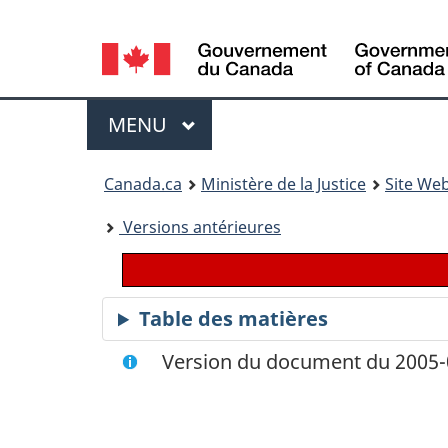
Language
selection
Menu
MENU
PRINCIPAL
You
Canada.ca
Ministère de la Justice
Site Web
are
Versions antérieures
here:
Table des matières
Version du document du 2005-0