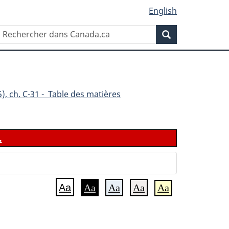
English
Rechercher
Recherche
dans
Canada.ca
), ch. C-31 - Table des matières
.
Aa
Aa
Aa
Aa
Aa