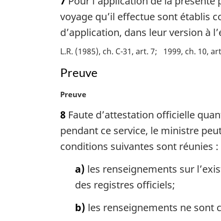
7
Pour l’application de la présente 
t
e
voyage qu’il effectue sont établis
m
d’application, dans leur version à 
a
r
L.R. (1985), ch. C-31, art. 7
1999, ch. 10, art
g
Preuve
i
n
a
N
Preuve
l
o
8
Faute d’attestation officielle qu
e
t
:
e
pendant ce service, le ministre peut
m
conditions suivantes sont réunies :
a
r
a)
les renseignements sur l’exis
g
des registres officiels;
i
n
b)
les renseignements ne sont c
a
l