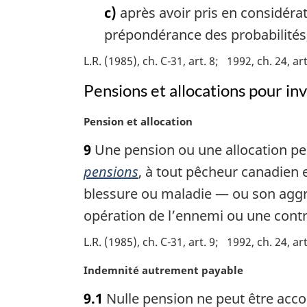
c)
après avoir pris en considérat
e
:
prépondérance des probabilités,
L.R. (1985), ch. C-31, art. 8
1992, ch. 24, art
Pensions et allocations pour inv
N
Pension et allocation
o
9
Une pension ou une allocation peu
t
e
pensions
, à tout pêcheur canadien 
m
blessure ou maladie — ou son aggr
a
opération de l’ennemi ou une contre
r
g
L.R. (1985), ch. C-31, art. 9
1992, ch. 24, art
i
n
N
Indemnité autrement payable
a
o
l
9.1
Nulle pension ne peut être accor
t