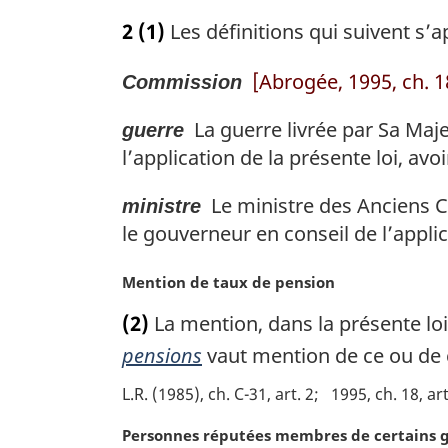
n
o
2
(1)
Les définitions qui suivent s’a
a
t
l
e
e
[Abrogée, 1995, ch. 18
Commission
m
:
a
La guerre livrée par Sa Majes
r
guerre
g
l’application de la présente loi, av
i
n
Le ministre des Anciens C
ministre
a
le gouverneur en conseil de l’applic
l
e
N
Mention de taux de pension
:
o
(2)
La mention, dans la présente loi
t
e
pensions
vaut mention de ce ou de c
m
L.R. (1985), ch. C-31, art. 2
1995, ch. 18, art
a
r
N
Personnes réputées membres de certains 
g