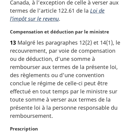
Canada, à l’exception de celle à verser aux
e
termes de l’article 122.61 de la
Loi de
:
l’impôt sur le revenu
.
N
Compensation et déduction par le ministre
o
13
Malgré les paragraphes 12(2) et 14(1), le
t
recouvrement, par voie de compensation
e
m
ou de déduction, d’une somme à
a
rembourser aux termes de la présente loi,
r
des règlements ou d’une convention
g
conclue le régime de celle-ci peut être
i
effectué en tout temps par le ministre sur
n
a
toute somme à verser aux termes de la
l
présente loi à la personne responsable du
e
remboursement.
:
N
Prescription