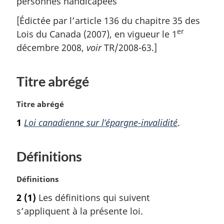
personnes handicapées
[Édictée par l’article 136 du chapitre 35 des
er
Lois du Canada (2007), en vigueur le 1
décembre 2008,
voir
TR/2008-63.]
Titre abrégé
N
Titre abrégé
o
1
Loi canadienne sur l’épargne-invalidité
.
t
e
m
Définitions
a
r
N
Définitions
g
o
i
2
(1)
Les définitions qui suivent
t
n
s’appliquent à la présente loi.
e
a
m