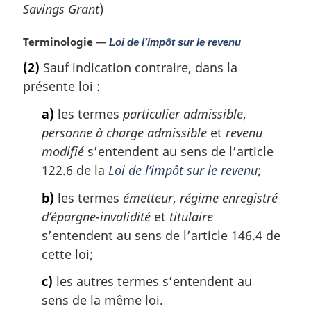
Savings Grant
)
N
Terminologie —
Loi de l’impôt sur le revenu
o
(2)
Sauf indication contraire, dans la
t
présente loi :
e
m
a)
les termes
particulier admissible
,
a
personne à charge admissible
et
revenu
r
g
modifié
s’entendent au sens de l’article
i
122.6 de la
Loi de l’impôt sur le revenu
;
n
a
b)
les termes
émetteur
,
régime enregistré
l
d’épargne-invalidité
et
titulaire
e
s’entendent au sens de l’article 146.4 de
:
cette loi;
c)
les autres termes s’entendent au
sens de la même loi.