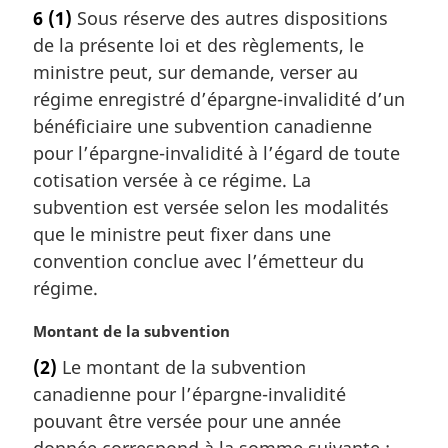
t
6
(1)
Sous réserve des autres dispositions
e
de la présente loi et des règlements, le
m
a
ministre peut, sur demande, verser au
r
régime enregistré d’épargne-invalidité d’un
g
bénéficiaire une subvention canadienne
i
pour l’épargne-invalidité à l’égard de toute
n
cotisation versée à ce régime. La
a
l
subvention est versée selon les modalités
e
que le ministre peut fixer dans une
:
convention conclue avec l’émetteur du
régime.
N
Montant de la subvention
o
(2)
Le montant de la subvention
t
canadienne pour l’épargne-invalidité
e
m
pouvant être versée pour une année
a