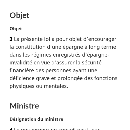
Objet
N
Objet
o
3
La présente loi a pour objet d’encourager
t
la constitution d’une épargne à long terme
e
m
dans les régimes enregistrés d’épargne-
a
invalidité en vue d’assurer la sécurité
r
financière des personnes ayant une
g
déficience grave et prolongée des fonctions
i
physiques ou mentales.
n
a
l
Ministre
e
:
N
Désignation du ministre
o
4
Le gouverneur en conseil peut, par