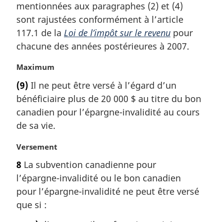
mentionnées aux paragraphes (2) et (4)
e
m
sont rajustées conformément à l’article
a
117.1 de la
Loi de l’impôt sur le revenu
pour
r
chacune des années postérieures à 2007.
g
i
N
Maximum
n
o
a
(9)
Il ne peut être versé à l’égard d’un
t
l
bénéficiaire plus de 20 000 $ au titre du bon
e
e
m
canadien pour l’épargne-invalidité au cours
:
a
de sa vie.
r
g
N
Versement
i
o
8
La subvention canadienne pour
n
t
a
l’épargne-invalidité ou le bon canadien
e
l
m
pour l’épargne-invalidité ne peut être versé
e
a
que si :
:
r