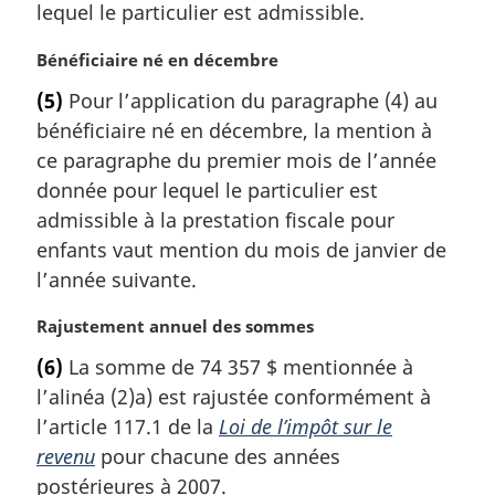
l
lequel le particulier est admissible.
e
:
N
Bénéficiaire né en décembre
o
(5)
Pour l’application du paragraphe (4) au
t
bénéficiaire né en décembre, la mention à
e
m
ce paragraphe du premier mois de l’année
a
donnée pour lequel le particulier est
r
admissible à la prestation fiscale pour
g
enfants vaut mention du mois de janvier de
i
l’année suivante.
n
a
N
Rajustement annuel des sommes
l
o
e
(6)
La somme de 74 357 $ mentionnée à
t
:
l’alinéa (2)a) est rajustée conformément à
e
m
l’article 117.1 de la
Loi de l’impôt sur le
a
revenu
pour chacune des années
r
postérieures à 2007.