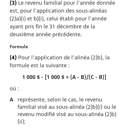
(3)
Le revenu familial pour l’année donnée
t
est, pour l’application des sous-alinéas
e
m
(2)a)(i) et b)(i), celui établi pour l’année
a
ayant pris fin le 31 décembre de la
r
deuxième année précédente.
g
i
N
Formule
n
o
a
(4)
Pour l’application de l’alinéa (2)b), la
t
l
formule est la suivante :
e
e
m
:
1 000 $ - [1 000 $ × (A - B)/(C - B)]
a
r
où :
g
i
A
représente, selon le cas, le revenu
n
familial visé au sous-alinéa (2)b)(i) ou le
a
revenu modifié visé au sous-alinéa (2)b)
l
(ii);
e
: