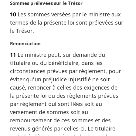
N
Sommes prélevées sur le Trésor
a
o
l
10
Les sommes versées par le ministre aux
t
e
termes de la présente loi sont prélevées sur
e
:
m
le Trésor.
a
r
N
Renonciation
g
o
11
Le ministre peut, sur demande du
i
t
titulaire ou du bénéficiaire, dans les
n
e
a
m
circonstances prévues par règlement, pour
l
a
éviter qu’un préjudice injustifié ne soit
e
r
causé, renoncer à celles des exigences de
:
g
la présente loi ou des règlements prévues
i
par règlement qui sont liées soit au
n
a
versement de sommes soit au
l
remboursement de ces sommes et des
e
revenus générés par celles-ci. Le titulaire
: