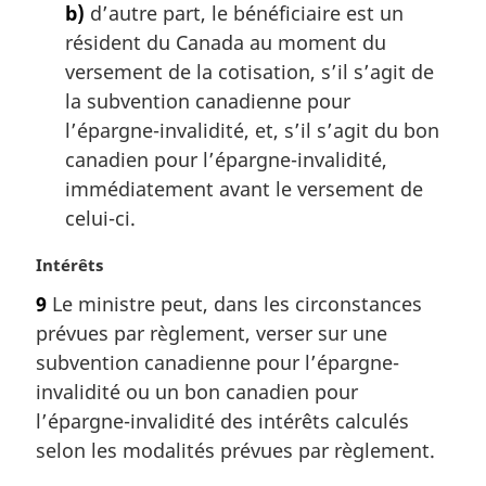
b)
d’autre part, le bénéficiaire est un
résident du Canada au moment du
versement de la cotisation, s’il s’agit de
la subvention canadienne pour
l’épargne-invalidité, et, s’il s’agit du bon
canadien pour l’épargne-invalidité,
immédiatement avant le versement de
celui-ci.
N
Intérêts
o
9
Le ministre peut, dans les circonstances
t
prévues par règlement, verser sur une
e
m
subvention canadienne pour l’épargne-
a
invalidité ou un bon canadien pour
r
l’épargne-invalidité des intérêts calculés
g
selon les modalités prévues par règlement.
i
n