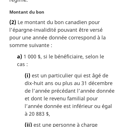
e
:
N
Montant du bon
o
(2)
Le montant du bon canadien pour
t
l’épargne-invalidité pouvant être versé
e
m
pour une année donnée correspond à la
a
somme suivante :
r
g
a)
1 000 $, si le bénéficiaire, selon le
i
cas :
n
a
(i)
est un particulier qui est âgé de
l
dix-huit ans ou plus au 31 décembre
e
de l’année précédant l’année donnée
:
et dont le revenu familial pour
l’année donnée est inférieur ou égal
à 20 883 $,
(ii)
est une personne à charge