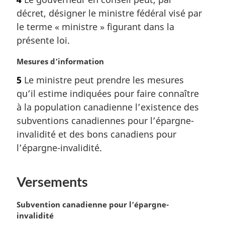
t
décret, désigner le ministre fédéral visé par
e
m
le terme « ministre » figurant dans la
a
présente loi.
r
g
N
Mesures d’information
i
o
5
Le ministre peut prendre les mesures
n
t
a
qu’il estime indiquées pour faire connaître
e
l
m
à la population canadienne l’existence des
e
a
subventions canadiennes pour l’épargne-
:
r
invalidité et des bons canadiens pour
g
l’épargne-invalidité.
i
n
a
Versements
l
e
N
Subvention canadienne pour l’épargne-
:
o
invalidité