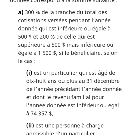
donnée correspond à la somme suivante :
r
g
a)
300 % de la tranche du total des
i
cotisations versées pendant l’année
n
donnée qui est inférieure ou égale à
a
500 $ et 200 % de celle qui est
l
supérieure à 500 $ mais inférieure ou
e
:
égale à 1 500 $, si le bénéficiaire, selon
le cas :
(i)
est un particulier qui est âgé de
dix-huit ans ou plus au 31 décembre
de l’année précédant l’année donnée
et dont le revenu familial pour
l’année donnée est inférieur ou égal
à 74 357 $,
(ii)
est une personne à charge
admissible d’un particulier