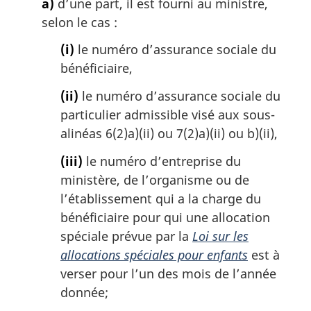
g
a)
d’une part, il est fourni au ministre,
i
selon le cas :
n
a
(i)
le numéro d’assurance sociale du
l
bénéficiaire,
e
:
(ii)
le numéro d’assurance sociale du
particulier admissible visé aux sous-
alinéas 6(2)a)(ii) ou 7(2)a)(ii) ou b)(ii),
(iii)
le numéro d’entreprise du
ministère, de l’organisme ou de
l’établissement qui a la charge du
bénéficiaire pour qui une allocation
spéciale prévue par la
Loi sur les
allocations spéciales pour enfants
est à
verser pour l’un des mois de l’année
donnée;