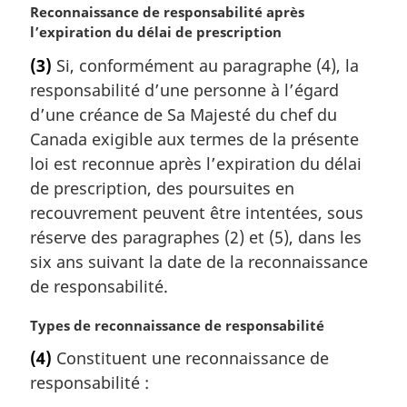
N
Reconnaissance de responsabilité après
l
o
l’expiration du délai de prescription
e
t
:
(3)
Si, conformément au paragraphe (4), la
e
responsabilité d’une personne à l’égard
m
a
d’une créance de Sa Majesté du chef du
r
Canada exigible aux termes de la présente
g
loi est reconnue après l’expiration du délai
i
de prescription, des poursuites en
n
recouvrement peuvent être intentées, sous
a
l
réserve des paragraphes (2) et (5), dans les
e
six ans suivant la date de la reconnaissance
:
de responsabilité.
N
Types de reconnaissance de responsabilité
o
(4)
Constituent une reconnaissance de
t
responsabilité :
e
m