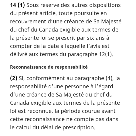
o
14
(1)
Sous réserve des autres dispositions
t
du présent article, toute poursuite en
e
m
recouvrement d’une créance de Sa Majesté
a
du chef du Canada exigible aux termes de
r
la présente loi se prescrit par six ans à
g
compter de la date à laquelle l’avis est
i
délivré aux termes du paragraphe 12(1).
n
a
N
Reconnaissance de responsabilité
l
o
e
(2)
Si, conformément au paragraphe (4), la
t
:
responsabilité d’une personne à l’égard
e
m
d’une créance de Sa Majesté du chef du
a
Canada exigible aux termes de la présente
r
loi est reconnue, la période courue avant
g
cette reconnaissance ne compte pas dans
i
le calcul du délai de prescription.
n
a