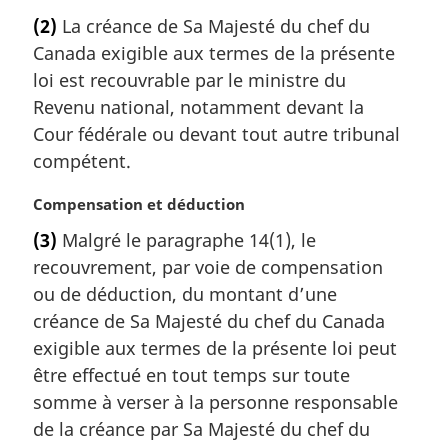
:
o
(2)
La créance de Sa Majesté du chef du
t
Canada exigible aux termes de la présente
e
m
loi est recouvrable par le ministre du
a
Revenu national, notamment devant la
r
Cour fédérale ou devant tout autre tribunal
g
compétent.
i
n
N
Compensation et déduction
a
o
l
(3)
Malgré le paragraphe 14(1), le
t
e
recouvrement, par voie de compensation
e
:
m
ou de déduction, du montant d’une
a
créance de Sa Majesté du chef du Canada
r
exigible aux termes de la présente loi peut
g
être effectué en tout temps sur toute
i
somme à verser à la personne responsable
n
a
de la créance par Sa Majesté du chef du
l