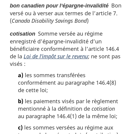
l
Bon
bon canadien pour l’épargne-invalidité
a
e
versé ou à verser aux termes de l’article 7.
r
:
g
(
Canada Disability Savings Bond
)
i
n
Somme versée au régime
cotisation
a
enregistré d’épargne-invalidité d’un
l
bénéficiaire conformément à l’article 146.4
e
de la
Loi de l’impôt sur le revenu
; ne sont pas
:
visés :
a)
les sommes transférées
conformément au paragraphe 146.4(8)
de cette loi;
b)
les paiements visés par le règlement
mentionné à la définition de
cotisation
au paragraphe 146.4(1) de la même loi;
c)
les sommes versées au régime aux