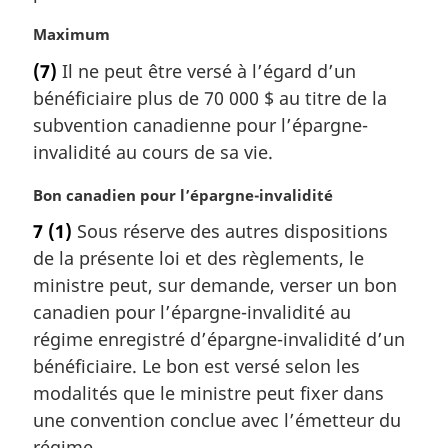
g
i
N
Maximum
n
o
a
(7)
Il ne peut être versé à l’égard d’un
t
l
bénéficiaire plus de 70 000 $ au titre de la
e
e
m
subvention canadienne pour l’épargne-
:
a
invalidité au cours de sa vie.
r
g
N
Bon canadien pour l’épargne-invalidité
i
o
7
(1)
Sous réserve des autres dispositions
n
t
a
de la présente loi et des règlements, le
e
l
m
ministre peut, sur demande, verser un bon
e
a
canadien pour l’épargne-invalidité au
:
r
régime enregistré d’épargne-invalidité d’un
g
bénéficiaire. Le bon est versé selon les
i
modalités que le ministre peut fixer dans
n
a
une convention conclue avec l’émetteur du
l
régime.