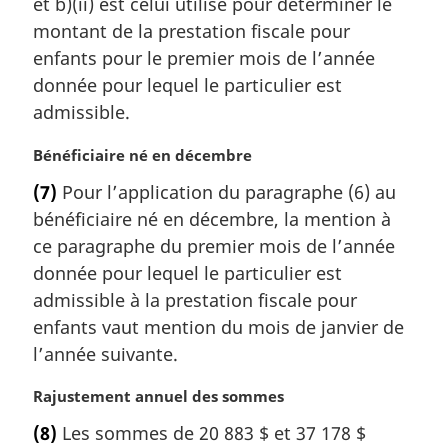
et b)(ii) est celui utilisé pour déterminer le
i
montant de la prestation fiscale pour
n
a
enfants pour le premier mois de l’année
l
donnée pour lequel le particulier est
e
admissible.
:
N
Bénéficiaire né en décembre
o
(7)
Pour l’application du paragraphe (6) au
t
bénéficiaire né en décembre, la mention à
e
m
ce paragraphe du premier mois de l’année
a
donnée pour lequel le particulier est
r
admissible à la prestation fiscale pour
g
enfants vaut mention du mois de janvier de
i
l’année suivante.
n
a
N
Rajustement annuel des sommes
l
o
e
(8)
Les sommes de 20 883 $ et 37 178 $
t
: