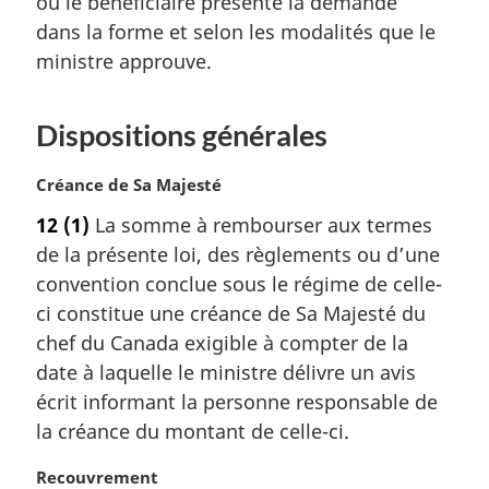
ou le bénéficiaire présente la demande
dans la forme et selon les modalités que le
ministre approuve.
Dispositions générales
N
Créance de Sa Majesté
o
12
(1)
La somme à rembourser aux termes
t
de la présente loi, des règlements ou d’une
e
m
convention conclue sous le régime de celle-
a
ci constitue une créance de Sa Majesté du
r
chef du Canada exigible à compter de la
g
date à laquelle le ministre délivre un avis
i
écrit informant la personne responsable de
n
a
la créance du montant de celle-ci.
l
e
N
Recouvrement