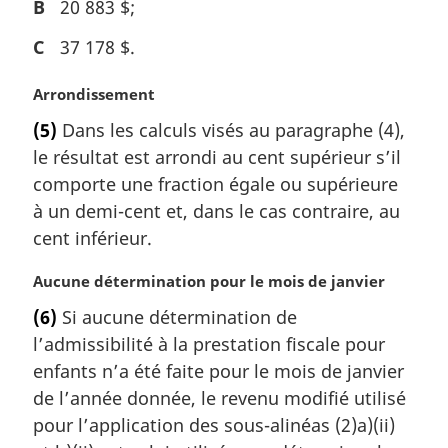
B
20 883 $;
C
37 178 $.
N
Arrondissement
o
(5)
Dans les calculs visés au paragraphe (4),
t
le résultat est arrondi au cent supérieur s’il
e
m
comporte une fraction égale ou supérieure
a
à un demi-cent et, dans le cas contraire, au
r
cent inférieur.
g
i
N
Aucune détermination pour le mois de janvier
n
o
a
(6)
Si aucune détermination de
t
l
l’admissibilité à la prestation fiscale pour
e
e
m
enfants n’a été faite pour le mois de janvier
:
a
de l’année donnée, le revenu modifié utilisé
r
pour l’application des sous-alinéas (2)a)(ii)
g