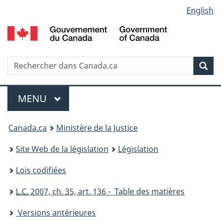
Language
English
Passer
Passer
Passer
au
à
à
selection
contenu
«
la
principal
À
version
propos
HTML
Recherche
R
Rec
de
simplifiée
d
ce
C
Menu
site
MENU
PRINCIPAL
You
Canada.ca
Ministère de la Justice
are
Site Web de la législation
Législation
here:
Lois codifiées
L.C.
2007, ch. 35, art. 136 - Table des matières
Versions antérieures