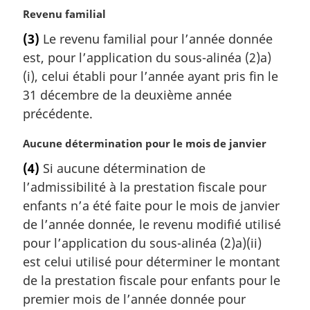
N
Revenu familial
o
(3)
Le revenu familial pour l’année donnée
t
est, pour l’application du sous-alinéa (2)a)
e
m
(i), celui établi pour l’année ayant pris fin le
a
31 décembre de la deuxième année
r
précédente.
g
i
N
Aucune détermination pour le mois de janvier
n
o
a
(4)
Si aucune détermination de
t
l
l’admissibilité à la prestation fiscale pour
e
e
m
enfants n’a été faite pour le mois de janvier
:
a
de l’année donnée, le revenu modifié utilisé
r
pour l’application du sous-alinéa (2)a)(ii)
g
est celui utilisé pour déterminer le montant
i
de la prestation fiscale pour enfants pour le
n
a
premier mois de l’année donnée pour