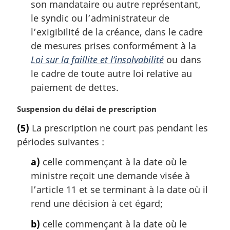
son mandataire ou autre représentant,
le syndic ou l’administrateur de
l’exigibilité de la créance, dans le cadre
de mesures prises conformément à la
Loi sur la faillite et l’insolvabilité
ou dans
le cadre de toute autre loi relative au
paiement de dettes.
N
Suspension du délai de prescription
o
(5)
La prescription ne court pas pendant les
t
périodes suivantes :
e
m
a)
celle commençant à la date où le
a
ministre reçoit une demande visée à
r
g
l’article 11 et se terminant à la date où il
i
rend une décision à cet égard;
n
a
b)
celle commençant à la date où le