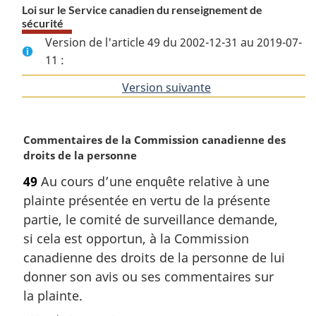
Loi sur le Service canadien du renseignement de
sécurité
Version de l'article 49 du 2002-12-31 au 2019-07-
11 :
Version suivante
de
l'article
N
Commentaires de la Commission canadienne des
o
droits de la personne
t
49
Au cours d’une enquête relative à une
e
plainte présentée en vertu de la présente
m
a
partie, le comité de surveillance demande,
r
si cela est opportun, à la Commission
g
canadienne des droits de la personne de lui
i
donner son avis ou ses commentaires sur
n
la plainte.
a
l