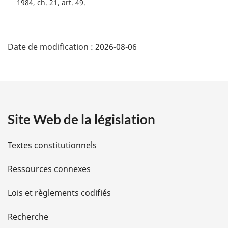
1984, ch. 21, art. 49
e
:
D
Date de modification :
2026-08-06
é
t
a
Site Web de la législation
i
l
Textes constitutionnels
s
Ressources connexes
d
Lois et règlements codifiés
e
Recherche