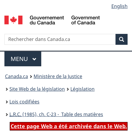
Language
English
Passer
Passer
Passer
au
à
à
selection
contenu
«
la
principal
À
version
propos
HTML
Recherche
R
Rec
de
simplifiée
d
ce
C
Menu
site
MENU
PRINCIPAL
You
Canada.ca
Ministère de la Justice
are
Site Web de la législation
Législation
here:
Lois codifiées
L.R.C.
(1985), ch. C-23 - Table des matières
Cette page Web a été archivée dans le Web.